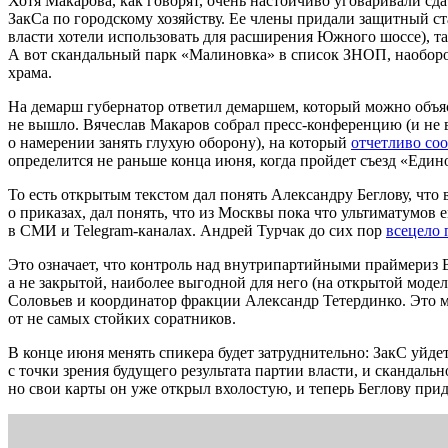
Хотя Макарова, как говорят, очень настойчиво уговаривали сд
ЗакСа по городскому хозяйству. Ее члены придали защитный с
власти хотели использовать для расширения Южного шоссе), та
А вот скандальный парк «Малиновка» в список ЗНОП, наоборот
храма.
На демарш губернатор ответил демаршем, который можно объясн
не вышло. Вячеслав Макаров собрал пресс-конференцию (и не в
о намерении занять глухую оборону), на который
отчетливо со
определится не раньше конца июня, когда пройдет съезд «Един
То есть открытым текстом дал понять Александру Беглову, что 
о приказах, дал понять, что из Москвы пока что ультиматумов 
в СМИ и Telegram-каналах. Андрей Турчак до сих пор
всецело
Это означает, что контроль над внутрипартийными праймериз В
а не закрытой, наиболее выгодной для него (на открытой модел
Соловьев и координатор фракции Александр Тетердинко. Это мо
от не самых стойких соратников.
В конце июня менять спикера будет затруднительно: ЗакС уйд
с точки зрения будущего результата партии власти, и скандаль
но свои карты он уже открыл вхолостую, и теперь Беглову прид