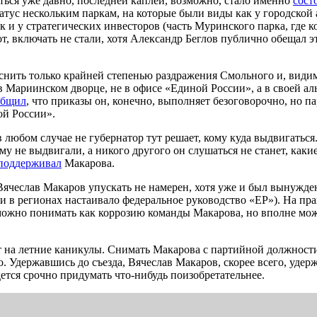
аться уже давно, последней каплей, возможно, стало именно
сост
татус нескольким паркам, на которые были виды как у городско
к и у стратегических инвесторов (часть Муринского парка, где 
, включать не стали, хотя Александр Беглов публично обещал э
ить только крайней степенью раздражения Смольного и, видимо,
 Мариинском дворце, не в офисе «Единой России», а в своей ал
общил
, что приказы он, конечно, выполняет безоговорочно, но п
ой России».
в любом случае не губернатор тут решает, кому куда выдвигаться
ему не выдвигали, а никого другого он слушаться не станет, как
 поддерживал
Макарова.
ячеслав Макаров упускать не намерен, хотя уже и был вынужден 
и в регионах настаивало федеральное руководство «ЕР»). На пра
жно понимать как коррозию команды Макарова, но вполне может 
ет на летние каникулы. Снимать Макарова с партийной должнос
но. Удержавшись до съезда, Вячеслав Макаров, скорее всего, уде
ется срочно придумать что-нибудь поизобретательнее.