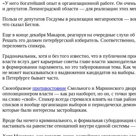
«У него богатейший опыт в организационной работе. Он очень ц
и депутатов Ленинградской области — для реализации этих ме
Польза от депутатов Госдумы в реализации мегапроектов — в
что сказал Беглов.
Еще в конце декабря Макаров, реагируя на очередные слухи об
Решать это должен петербургский избиратель. Соответственно
переломить спикера.
Градоначальник, хотя и без того известно, что в публичном пр
власти вслух дает карьерные советы главе власти законодател
в формировании парламента, но это табуированная тема. Как 
не может высказываться о выдвижении кандидатов на выборы. Э
в Петербурге бывает часто.
Своеобразное
противостояние
Смольного и Мариинского дворца
оппозиционером власти — как раз наоборот, но он, с точки з
на слово «свой». Спикер всегда стремился влиять на глав рай
списков и вообще организации выборов и периодически демонс
которые были интересны застройщикам.
Вроде бы ничего криминального, и формальная субординация с
настаивать на равенстве отношений внутри единой системы — 