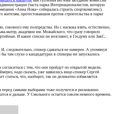
оявшееся накануне
выступления Беглова заседание комиссии
й администрации (часть парка Интернационалистов, которую
компания «Анна Нова» собиралась строить спорткомплекс).
то жителям, протестовавшим против строительства в парке
 союзного ему полпредства. Но с наскока взять, естественно,
ьма-матер, академии им. Можайского, что сразу говорило
артийные. И какие списки он возглавит, в Госдуму или ЗакС,
. И, следовательно, спикер сдаваться не намерен. А упомянув
ие бы там слухи о кандидатурах в спикеры ни запускались
согласиться с тем, что они пройдут по открытой модели,
ймериз, надо сказать, уже заявились вице-спикер Сергей
статься, что, наоборот, так он деликатно избавляется
ти перед самыми выборами тоже получится и рискованно
ржится и дальше. У Смольного остается совсем немного времени,