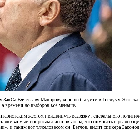
 ЗакСа Вячеславу Макарову хорошо бы уйти в Госдуму. Это скан
 а времени до выборов всё меньше.
таристским жестом придвинуть развязку генерального политичес
дталкиваемый вопросами интервьюера, что помогать в реализац
и», и таким вот тяжеловесом он, Беглов, видит спикера Законод