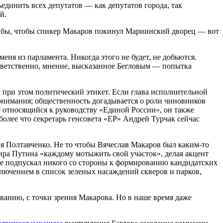
единить всех депутатов — как депутатов города, так
й.
л бы, чтобы спикер Макаров покинул Мариинский дворец — вот
меня из парламента. Никогда этого не будет, не добьются.
ответственно, мнение, высказанное Бегловым — попытка
л при этом политический этикет. Если глава исполнительной
понимания; общественность догадывается о роли чиновников
 относящийся к руководству «Единой России», он также
олее что секретарь генсовета «ЕР» Андрей Турчак сейчас
я Полтавченко. Не то чтобы Вячеслав Макаров был каким-то
ира Путина «каждому мотыжить свой участок», делая акцент
 не подпускал никого со стороны к формированию кандидатских
ключением в список зеленых насаждений скверов и парков,
анию, с точки зрения Макарова. Но в наше время даже