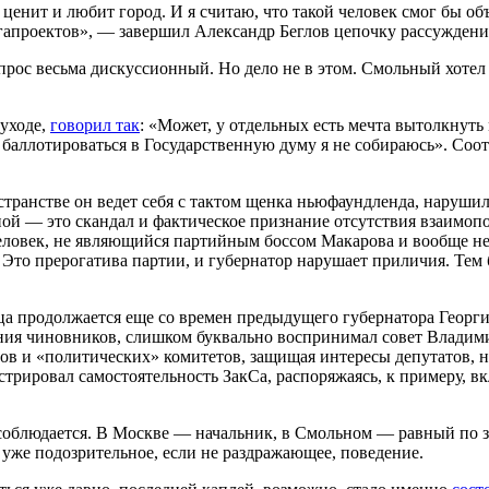
енит и любит город. И я считаю, что такой человек смог бы объ
гапроектов», — завершил Александр Беглов цепочку рассуждени
опрос весьма дискуссионный. Но дело не в этом. Смольный хоте
 уходе,
говорил так
: «Может, у отдельных есть мечта вытолкнуть 
, баллотироваться в Государственную думу я не собираюсь». Со
остранстве он ведет себя с тактом щенка ньюфаундленда, наруши
ьной — это скандал и фактическое признание отсутствия взаимо
человек, не являющийся партийным боссом Макарова и вообще не
то прерогатива партии, и губернатор нарушает приличия. Тем б
 продолжается еще со времен предыдущего губернатора Георги
рения чиновников, слишком буквально воспринимал совет Владим
онов и «политических» комитетов, защищая интересы депутатов,
трировал самостоятельность ЗакСа, распоряжаясь, к примеру, в
облюдается. В Москве — начальник, в Смольном — равный по зв
уже подозрительное, если не раздражающее, поведение.