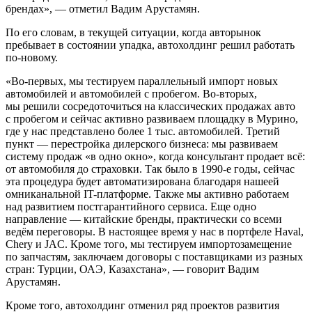
брендах», — отметил Вадим Арустамян.
По его словам, в текущей ситуации, когда авторынок
пребывает в состоянии упадка, автохолдинг решил работать
по-новому.
«Во-первых, мы тестируем параллельный импорт новых
автомобилей и автомобилей с пробегом. Во-вторых,
мы решили сосредоточиться на классических продажах авто
с пробегом и сейчас активно развиваем площадку в Мурино,
где у нас представлено более 1 тыс. автомобилей. Третий
пункт — перестройка дилерского бизнеса: мы развиваем
систему продаж «в одно окно», когда консультант продает всё:
от автомобиля до страховки. Так было в 1990-е годы, сейчас
эта процедура будет автоматизирована благодаря нашеей
омниканальной IT-платформе. Также мы активно работаем
над развитием постгарантийного сервиса. Еще одно
направление — китайские бренды, практически со всеми
ведём переговоры. В настоящее время у нас в портфеле Haval,
Chery и JAC. Кроме того, мы тестируем импортозамещение
по запчастям, заключаем договоры с поставщиками из разных
стран: Турции, ОАЭ, Казахстана», — говорит Вадим
Арустамян.
Кроме того, автохолдинг отменил ряд проектов развития