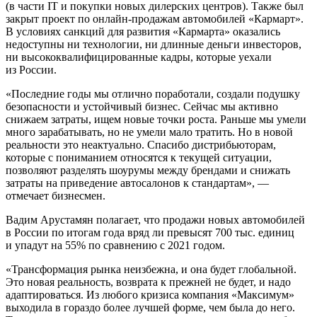
(в части IT и покупки новых дилерских центров). Также был
закрыт проект по онлайн-продажам автомобилей «Кармарт».
В условиях санкций для развития «Кармарта» оказались
недоступны ни технологии, ни длинные деньги инвесторов,
ни высококвалифицированные кадры, которые уехали
из России.
«Последние годы мы отлично поработали, создали подушку
безопасности и устойчивый бизнес. Сейчас мы активно
снижаем затраты, ищем новые точки роста. Раньше мы умели
много зарабатывать, но не умели мало тратить. Но в новой
реальности это неактуально. Спасибо дистрибьюторам,
которые с пониманием относятся к текущей ситуации,
позволяют разделять шоурумы между брендами и снижать
затраты на приведение автосалонов к стандартам», —
отмечает бизнесмен.
Вадим Арустамян полагает, что продажи новых автомобилей
в России по итогам года вряд ли превысят 700 тыс. единиц
и упадут на 55% по сравнению с 2021 годом.
«Трансформация рынка неизбежна, и она будет глобальной.
Это новая реальность, возврата к прежней не будет, и надо
адаптироваться. Из любого кризиса компания «Максимум»
выходила в гораздо более лучшей форме, чем была до него.