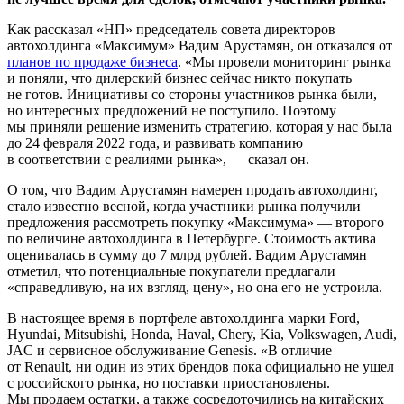
Как рассказал «НП» председатель совета директоров
автохолдинга «Максимум» Вадим Арустамян, он отказался от
планов по продаже бизнеса
. «Мы провели мониторинг рынка
и поняли, что дилерский бизнес сейчас никто покупать
не готов. Инициативы со стороны участников рынка были,
но интересных предложений не поступило. Поэтому
мы приняли решение изменить стратегию, которая у нас была
до 24 февраля 2022 года, и развивать компанию
в соответствии с реалиями рынка», — сказал он.
О том, что Вадим Арустамян намерен продать автохолдинг,
стало известно весной, когда участники рынка получили
предложения рассмотреть покупку «Максимума» — второго
по величине автохолдинга в Петербурге. Стоимость актива
оценивалась в сумму до 7 млрд рублей. Вадим Арустамян
отметил, что потенциальные покупатели предлагали
«справедливую, на их взгляд, цену», но она его не устроила.
В настоящее время в портфеле автохолдинга марки Ford,
Hyundai, Mitsubishi, Honda, Haval, Chery, Kia, Volkswagen, Audi,
JAC и сервисное обслуживание Genesis. «В отличие
от Renault, ни один из этих брендов пока официально не ушел
с российского рынка, но поставки приостановлены.
Мы продаем остатки, а также сосредоточились на китайских