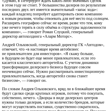
«Думаю, в Петербурге ждать каких-либо значимых сделок
в этом году не сто́ит. У большинства дилеров по результатам
последних двух лет имеется значительный «запас хода»:
каждый владелец попробует адаптировать свою компанию
к новым реалиям, чтобы отвоевать для неё место под солнцем.
Расширять географию сейчас не время, разве что тем, кому
уже нечего терять в силу объёма и структуры задолженности
компании», — говорит Роман Слуцкий, генеральный
директор автохолдинга «Аларм Моторс».
Андрей Ольховский, генеральный директор ГК «Автодом»,
отмечает, что «в настоящее время автобизнес
не привлекателен для инвесторов». «Я скажу больше,
в будущем он будет еще менее привлекателен, если это
касается классического авторетейла. С учетом динамики
трансформации дилерского бизнеса будущее совсем
неочевидно сейчас. Нужно рассматривать инвестиционную
привлекательность, когда авторетейл снова станет
бизнесом», — говорит он.
По словам Андрея Ольховского, вряд ли в ближайшее время
будут сделки среди крупных игроков, потому что покупать,
собственно, нечего. «Дворцы в виде дилерских центров
нужны только дилерам, а если количество брендов, которые
могут осуществлять поставки, существенно сократилось,