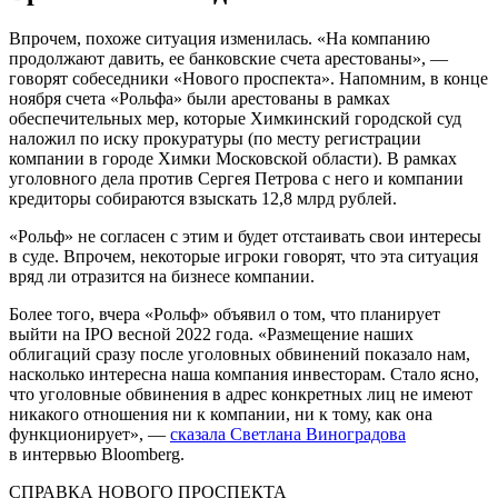
Впрочем, похоже ситуация изменилась. «На компанию
продолжают давить, ее банковские счета арестованы», —
говорят собеседники «Нового проспекта». Напомним, в конце
ноября счета «Рольфа» были арестованы в рамках
обеспечительных мер, которые Химкинский городской суд
наложил по иску прокуратуры (по месту регистрации
компании в городе Химки Московской области). В рамках
уголовного дела против Сергея Петрова с него и компании
кредиторы собираются взыскать 12,8 млрд рублей.
«Рольф» не согласен с этим и будет отстаивать свои интересы
в суде. Впрочем, некоторые игроки говорят, что эта ситуация
вряд ли отразится на бизнесе компании.
Более того, вчера «Рольф» объявил о том, что планирует
выйти на IPO весной 2022 года. «Размещение наших
облигаций сразу после уголовных обвинений показало нам,
насколько интересна наша компания инвесторам. Стало ясно,
что уголовные обвинения в адрес конкретных лиц не имеют
никакого отношения ни к компании, ни к тому, как она
функционирует», —
сказала Светлана Виноградова
в интервью Bloomberg.
СПРАВКА НОВОГО ПРОСПЕКТА