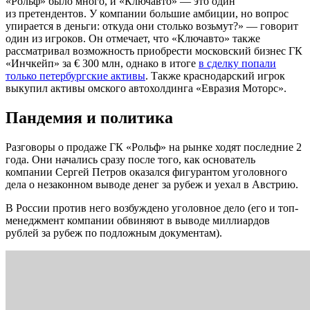
«Рольф» было много, и «Ключавто» — это один
из претендентов. У компании большие амбиции, но вопрос
упирается в деньги: откуда они столько возьмут?» — говорит
один из игроков. Он отмечает, что «Ключавто» также
рассматривал возможность приобрести московский бизнес ГК
«Инчкейп» за € 300 млн, однако в итоге
в сделку попали
только петербургские активы
. Также краснодарский игрок
выкупил активы омского автохолдинга «Евразия Моторс».
Пандемия и политика
Разговоры о продаже ГК «Рольф» на рынке ходят последние 2
года. Они начались сразу после того, как основатель
компании Сергей Петров оказался фигурантом уголовного
дела о незаконном выводе денег за рубеж и уехал в Австрию.
В России против него возбуждено уголовное дело (его и топ-
менеджмент компании обвиняют в выводе миллиардов
рублей за рубеж по подложным документам).