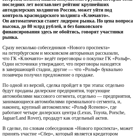
последних лет возглавляет рейтинг крупнейших
автодилерских холдингов России, может уйти под
контроль краснодарского холдинга «Ключавто».
Он автоматически станет лидером рынка. Но цена вопроса
высока, до 80 млрд рублей, и без банковского
финансирования здесь не обойтись, говорят участники
рынка.
Сразу несколько собеседников «Нового проспекта»
на петербургском и московском авторынках рассказали,
что ГК «Ключавто» ведёт переговоры о покупке ГК «Рольф».
Одни источники утверждают, что переговоры находятся
в завершающей стадии, другие — что «Рольф» буквально
позавчера получил предложение о продаже.
По одной из версий, сделка пройдет в три этапа: отдельно
будут проданы дилерские предприятия, торгующие
автомобилями массового сегмента, отдельно — предприятия,
занимающиеся автомобилями премиального сегмента, и,
наконец, крупный автокомплекс «Рольф Ясенево», где
работают четыре дилерских центра (Lexus, Toyota, Porsche,
Jaguar/Land Rover), продадут как отдельный актив.
В сделке, по словам собеседников «Нового проспекта», может
принять участие «Сбер», который является кредитором