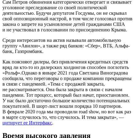
Сам Петров обвинения категорически отвергает и связывает
уголовное преследование со своей политической
деятельностью. Будучи депутатом Госдумы, он не скрывал
свой оппозиционный настрой, в том числе голосовал против
закона о запрете на усыновление детей гражданами США
и не участвовал в голосовании по присоединению Крыма.
Среди интересантов на актив называли автомобильную
группу «Авилон», а также ряд банков: «Сбер», ВТБ, Альфа-
банк, Газпромбанк.
Как поясняют дилеры, без привлечения кредитных средств
вряд ли кто-то из дилерских холдингов способен поглотить
«Рольф».Однако в январе 2021 года Светлана Виноградова
сообщила, что переговоры о продаже компании прекращены
в связи с пандемией. «Тема с продажей закрыта,
не рассматривается. Она была закрыта в связи с началом
пандемии. Тот процесс, который был начат, приостановлен.
У нас было достаточно большое количество потенциальных
покупателей. В шорт-лист вошли порядка 10 партнеров.
В феврале 2020 года мы проводили road show, но вот как раз
в марте случилось то, что случилось. И тема закрыта», —
цитирует ее Интерфакс
.
Время высокого давления