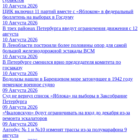
субъектов
10 Августа 2026
ЦИК включил 11 партий вместе с «Яблоком» в федеральный
бюллетень на выборах в Госдуму
10 Августа 2026
В трех районах Петербурга введут ограничения движения с 12
августа
10 Августа 2026
В Ленобласти построили более половины опор для самой
большой железнодорожной эстакады ВСМ
10 Августа 2026
В Петербурге сменился врио председателя комитета по
госзаказу
10 Августа 2026
Водолазы нашли в Баренцевом море затонувшее в 1942 году
немецкое военное судно
09 Августа 2026
Суд не вернул список «Яблока» на выборы в Заксобрание
Петербурга
09 Августа 2026
«Чкаловскую» будут ограничивать на вход до декабря из-за
ремонта эскалаторов
09 Августа 2026
Автобус № 1 и №10 изменят трассы из-за полумарафона 9
августа