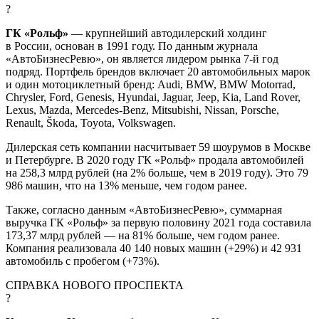
?
ГК «Рольф»
— крупнейший автодилерский холдинг
в России, основан в 1991 году. По данным журнала
«АвтоБизнесРевю», он является лидером рынка 7-й год
подряд. Портфель брендов включает 20 автомобильных марок
и один мотоциклетный бренд: Audi, BMW, BMW Motorrad,
Chrysler, Ford, Genesis, Hyundai, Jaguar, Jeep, Kia, Land Rover,
Lexus, Mazda, Mercedes-Benz, Mitsubishi, Nissan, Porsche,
Renault, Škoda, Toyota, Volkswagen.
Дилерская сеть компании насчитывает 59 шоурумов в Москве
и Петербурге. В 2020 году ГК «Рольф» продала автомобилей
на 258,3 млрд рублей (на 2% больше, чем в 2019 году). Это 79
986 машин, что на 13% меньше, чем годом ранее.
Также, согласно данным «АвтоБизнесРевю», суммарная
выручка ГК «Рольф» за первую половину 2021 года составила
173,37 млрд рублей — на 81% больше, чем годом ранее.
Компания реализовала 40 140 новых машин (+29%) и 42 931
автомобиль с пробегом (+73%).
СПРАВКА НОВОГО ПРОСПЕКТА
?