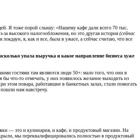
дей. Я тоже порой слышу: «Нашему кафе дали всего 70 тыс.
з-за высокого налогообложения, но это другая история
(сейчас
 локдаун, я, как и все, была в ужасе, а сейчас считаю, что все
Насколько упала выручка и какое направление бизнеса хуже
ими гостями там являются люди 50+: мало того, что они в
я бы что-то отмечать, у них появилось желание выходить из
 При этом повара, работавшие в банкетных залах, стали помогать
 пошли нам навстречу.
вки — это и кулинария, и кафе, и продуктовый магазин. На
закрыли, мы переквалифицировались полностью в продуктовый