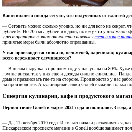
Ваши коллеги иногда сетуют, что полученных от властей д
— Сетовать можно сколько угодно, но ни для кого не секрет, 
рублей!». Но 70 тыс. рублей им дали, потому что у них мало о
у рестораторов в этом отношении появился
свет в конце тон
принятые меры были абсолютно оправданны.
У вас производство хинкали, пельменей, вареников; кулина
всего переживает случившееся?
— В целом выручка в прошлом году у нас упала на 80%. Хуже в
группе риска, так у них еще и доходы сильно снизились. Панде
дома и праздновать где-то на стороне. Производство у нас рабо
на производстве. А кулинарные лавки Goneli выжили только пот
Синергия кулинарии, кафе и продуктового магаз
Первой точке Goneli в марте 2021 года исполнилось 3 года,
— Да, 11 октября 2019 года. И только начали раскачиваться, к
Пискарёвском проспекте магазин в Goneli вообще занимает п