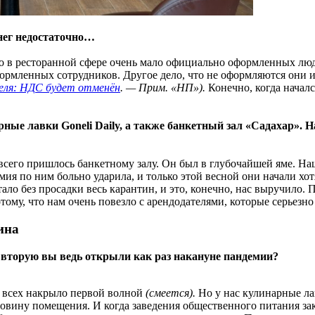
енег недостаточно…
что в ресторанной сфере очень мало официально оформленных лю
формленных сотрудников. Другое дело, что не оформляются они и
неля: НДС будет отменён
. — Прим. «НП»).
Конечно, когда начался
рные лавки Goneli Daily, а также банкетный зал «Садахар». 
сего пришлось банкетному залу. Он был в глубочайшей яме. Наш
мия по ним больно ударила, и только этой весной они начали хот
тало без просадки весь карантин, и это, конечно, нас выручило.
ому, что нам очень повезло с арендодателями, которые серьезно
ина
 а вторую вы ведь открыли как раз накануне пандемии?
ак всех накрыло первой волной
(смеется).
Но у нас кулинарные ла
оловину помещения. И когда заведения общественного питания 