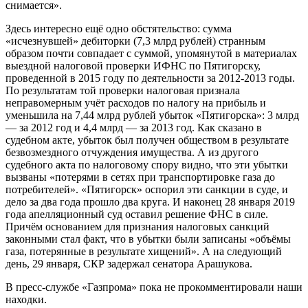
снимается».
Здесь интересно ещё одно обстятельство: сумма
«исчезнувшей» дебиторки (7,3 млрд рублей) странным
образом почти совпадает с суммой, упомянутой в материалах
выездной налоговой проверки ИФНС по Пятигорску,
проведенной в 2015 году по деятельности за 2012-2013 годы.
По результатам той проверки налоговая признала
неправомерным учёт расходов по налогу на прибыль и
уменьшила на 7,44 млрд рублей убыток «Пятигорска»: 3 млрд
— за 2012 год и 4,4 млрд — за 2013 год. Как сказано в
судебном акте, убыток был получен обществом в результате
безвозмездного отчуждения имущества. А из другого
судебного акта по налоговому спору видно, что эти убытки
вызваны «потерями в сетях при транспортировке газа до
потребителей». «Пятигорск» оспорил эти санкции в суде, и
дело за два года прошло два круга. И наконец 28 января 2019
года апелляционный суд оставил решение ФНС в силе.
Причём основанием для признания налоговых санкций
законными стал факт, что в убытки были записаны «объёмы
газа, потерянные в результате хищений». А на следующий
день, 29 января, СКР задержал сенатора Арашукова.
В пресс-службе «Газпрома» пока не прокомментировали наши
находки.