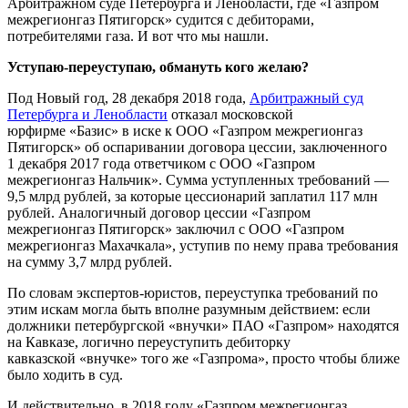
Арбитражном суде Петербурга и Ленобласти, где «Газпром
межрегионгаз Пятигорск» судится с дебиторами,
потребителями газа. И вот что мы нашли.
Уступаю-переуступаю, обмануть кого желаю?
Под Новый год, 28 декабря 2018 года,
Арбитражный суд
Петербурга и Ленобласти
отказал московской
юрфирме «Базис» в иске к ООО «Газпром межрегионгаз
Пятигорск» об оспаривании договора цессии, заключенного
1 декабря 2017 года ответчиком с ООО «Газпром
межрегионгаз Нальчик». Сумма уступленных требований —
9,5 млрд рублей, за которые цессионарий заплатил 117 млн
рублей. Аналогичный договор цессии «Газпром
межрегионгаз Пятигорск» заключил с ООО «Газпром
межрегионгаз Махачкала», уступив по нему права требования
на сумму 3,7 млрд рублей.
По словам экспертов-юристов, переуступка требований по
этим искам могла быть вполне разумным действием: если
должники петербургской «внучки» ПАО «Газпром» находятся
на Кавказе, логично переуступить дебиторку
кавказской «внучке» того же «Газпрома», просто чтобы ближе
было ходить в суд.
И действительно, в 2018 году «Газпром межрегионгаз