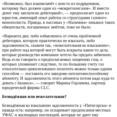
«Возможно, был взаимозачёт с кем-то из подрядчиков,
которому был должен один из «межрегионгазов». И вместо
денег ему заплатили дебиторкой», — предполагает один из
юристов, имеющий опыт работы со структурами газового
монополиста. Правда, в пассивах у «Нальчика» никаких таких
обязательств, погашенных зачётом, тоже не было.
«Варианта два: либо избавлялись от очень проблемной
дебиторки, которую практически не взыскать, либо
задолженность, скажем так, «нежелательная ко взысканию»,
при работе над которой могут быть вскрыты какие-то дела,
которые руководство компании хотело бы предать забвению.
Ведь если говорить о предполагаемых хищениях газа, о
которых упоминает следствие, то по большому счету газ
относительно цивилизованно похитить можно только одним
способом — поставить его заведомо неплатежеспособному
абоненту. И задолженность этого абонента потом надо куда-то
девать с баланса», — говорит Марина Горлачева, партнер
юридической фирмы CLC.
Безнадё
жная или нежелательная?
Безнадёжная ко взысканию задолженность у «Пятигорска» и
правда есть: например, он оспаривает предписания местных
УФАС и жилищных инспекций, которые не дают ему