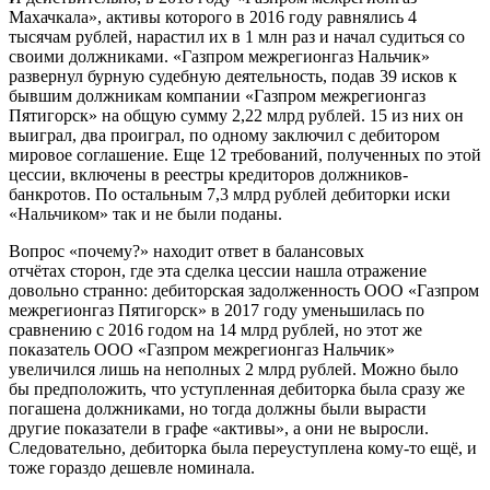
Махачкала», активы которого в 2016 году равнялись 4
тысячам рублей, нарастил их в 1 млн раз и начал судиться со
своими должниками. «Газпром межрегионгаз Нальчик»
развернул бурную судебную деятельность, подав 39 исков к
бывшим должникам компании «Газпром межрегионгаз
Пятигорск» на общую сумму 2,22 млрд рублей. 15 из них он
выиграл, два проиграл, по одному заключил с дебитором
мировое соглашение. Еще 12 требований, полученных по этой
цессии, включены в реестры кредиторов должников-
банкротов. По остальным 7,3 млрд рублей дебиторки иски
«Нальчиком» так и не были поданы.
Вопрос «почему?» находит ответ в балансовых
отчётах сторон, где эта сделка цессии нашла отражение
довольно странно: дебиторская задолженность ООО «Газпром
межрегионгаз Пятигорск» в 2017 году уменьшилась по
сравнению с 2016 годом на 14 млрд рублей, но этот же
показатель ООО «Газпром межрегионгаз Нальчик»
увеличился лишь на неполных 2 млрд рублей. Можно было
бы предположить, что уступленная дебиторка была сразу же
погашена должниками, но тогда должны были вырасти
другие показатели в графе «активы», а они не выросли.
Следовательно, дебиторка была переуступлена кому-то ещё, и
тоже гораздо дешевле номинала.