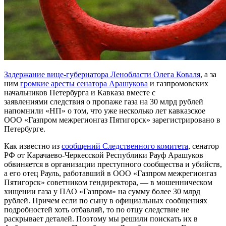
Задержание вице-губернатора Ленобласти Олега Коваля
, а за
ним
громкие аресты сенатора Арашукова
и газпромовских
начальников Петербурга и Кавказа вместе с
заявлениями следствия о пропаже газа на 30 млрд рублей
напомнили «НП» о том, что уже несколько лет кавказское
ООО «Газпром межрегионгаз Пятигорск» зарегистрировано в
Петербурге.
Как известно из
сообщений Следственного комитета
, сенатор
РФ от Карачаево-Черкесской Республики Рауф Арашуков
обвиняется в организации преступного сообщества и убийств,
а его отец Рауль, работавший в ООО «Газпром межрегионгаз
Пятигорск» советником гендиректора, — в мошенническом
хищении газа у ПАО «Газпром» на сумму более 30 млрд
рублей. Причем если по сыну в официальных сообщениях
подробностей хоть отбавляй, то по отцу следствие не
раскрывает деталей. Поэтому мы решили поискать их в