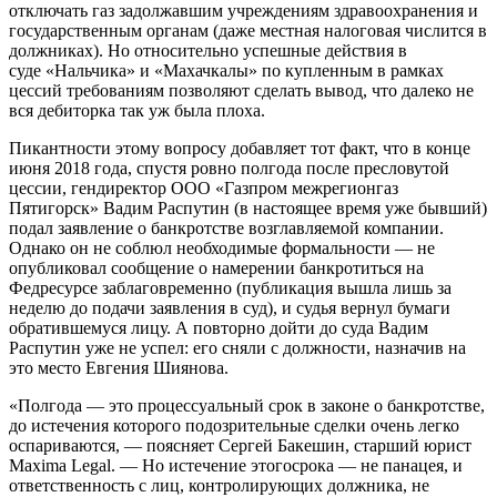
отключать газ задолжавшим учреждениям здравоохранения и
государственным органам (даже местная налоговая числится в
должниках). Но относительно успешные действия в
суде «Нальчика» и «Махачкалы» по купленным в рамках
цессий требованиям позволяют сделать вывод, что далеко не
вся дебиторка так уж была плоха.
Пикантности этому вопросу добавляет тот факт, что в конце
июня 2018 года, спустя ровно полгода после пресловутой
цессии, гендиректор ООО «Газпром межрегионгаз
Пятигорск» Вадим Распутин (в настоящее время уже бывший)
подал заявление о банкротстве возглавляемой компании.
Однако он не соблюл необходимые формальности — не
опубликовал сообщение о намерении банкротиться на
Федресурсе заблаговременно (публикация вышла лишь за
неделю до подачи заявления в суд), и судья вернул бумаги
обратившемуся лицу. А повторно дойти до суда Вадим
Распутин уже не успел: его сняли с должности, назначив на
это место Евгения Шиянова.
«Полгода — это процессуальный срок в законе о банкротстве,
до истечения которого подозрительные сделки очень легко
оспариваются, — поясняет Сергей Бакешин, старший юрист
Maxima Legal. — Но истечение этогосрока — не панацея, и
ответственность с лиц, контролирующих должника, не