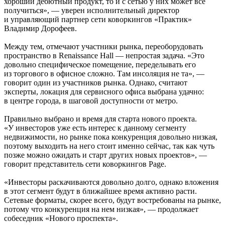
хороший дебютный продукт, то и с сетью у них может все
получиться», — уверен исполнительный директор
и управляющий партнер сети коворкингов «Практик»
Владимир Дорофеев.
Между тем, отмечают участники рынка, переоборудовать
пространство в Renaissance Hall — непростая задача. «Это
довольно специфическое помещение, переделывать его
из торгового в офисное сложно. Там инсоляция не та», —
говорит один из участников рынка. Однако, считают
эксперты, локация для сервисного офиса выбрана удачно:
в центре города, в шаговой доступности от метро.
Правильно выбрано и время для старта нового проекта.
«У инвесторов уже есть интерес к данному сегменту
недвижимости, но рынке пока конкуренция довольно низкая,
поэтому выходить на него стоит именно сейчас, так как чуть
позже можно ожидать и старт других новых проектов», —
говорит представитель сети коворкингов Page.
«Инвесторы раскачиваются довольно долго, однако вложения
в этот сегмент будут в ближайшее время активно расти.
Сетевые форматы, скорее всего, будут востребованы на рынке,
потому что конкуренция на нем низкая», — продолжает
собеседник «Нового проспекта».