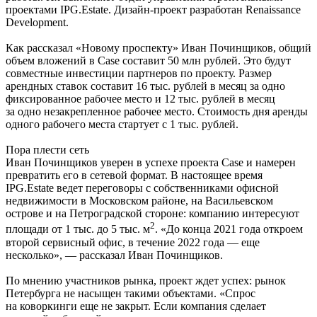
проектами IPG.Estate. Дизайн-проект разработан Renaissance
Development.
Как рассказал «Новому проспекту» Иван Починщиков, общий
объем вложений в Case составит 50 млн рублей. Это будут
совместные инвестиции партнеров по проекту. Размер
арендных ставок составит 16 тыс. рублей в месяц за одно
фиксированное рабочее место и 12 тыс. рублей в месяц
за одно незакрепленное рабочее место. Стоимость дня аренды
одного рабочего места стартует с 1 тыс. рублей.
Пора плести сеть
Иван Починщиков уверен в успехе проекта Case и намерен
превратить его в сетевой формат. В настоящее время
IPG.Estate ведет переговоры с собственниками офисной
недвижимости в Московском районе, на Васильевском
острове и на Петроградской стороне: компанию интересуют
2
площади от 1 тыс. до 5 тыс. м
. «До конца 2021 года откроем
второй сервисный офис, в течение 2022 года — еще
несколько», — рассказал Иван Починщиков.
По мнению участников рынка, проект ждет успех: рынок
Петербурга не насыщен такими объектами. «Спрос
на коворкинги еще не закрыт. Если компания сделает