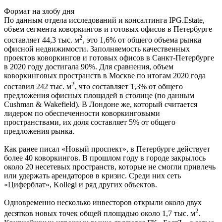
Формат на злобу дня
По данным отдела исследований и консалтинга IPG.Estate,
объем сегмента коворкингов и готовых офисов в Петербурге
2
составляет 44,3 тыс. м
, это 1,6% от общего объема рынка
офисной недвижимости. Заполняемость качественных
проектов коворкингов и готовых офисов в Санкт-Петербурге
в 2020 году достигала 90%. Для сравнения, объем
коворкинговых пространств в Москве по итогам 2020 года
2
составил 242 тыс. м
, что составляет 1,3% от общего
предложения офисных площадей в столице (по данным
Cushman & Wakefield). В Лондоне же, который считается
лидером по обеспеченности коворкинговыми
пространствами, их доля составляет 5% от общего
предложения рынка.
Как ранее писал «Новый проспект», в Петербурге действует
более 40 коворкингов. В прошлом году в городе закрылось
около 20 несетевых пространств, которые не смогли привлечь
или удержать арендаторов в кризис. Среди них сеть
«Циферблат», Kollegi и ряд других объектов.
Одновременно несколько инвесторов открыли около двух
2
десятков новых точек общей площадью около 1,7 тыс. м
.