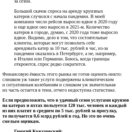
за сезон.
Большой скачок спроса на аренду круизных
катеров случился с начала пандемии. В моей
компании число рейсов выросло вдвое в 2020 году
и еще вдвое оно выросло в 2021-м. Количество
катеров в городе, думаю, с 2020 года тоже выросло
вдвое. Видимо, дело в том, что состоятельные
клиенты, которые могут позволить себе
арендовать катер за 10 тыс. рублей в час, из-за
пандемии оказались в Петербурге, а не, например,
в Италии или Германии. Боюсь, когда границы
откроются, спрос редко сократится.
Финансовую ёмкость этого рынка не готов оценить никто:
слишком уж такие услуги подвержены климатическим
и ситуативным колебаниям и слишком уж значительная
их часть остается в тени, отчего недоступна статистике.
Если предположить, что в удачный сезон услугами круизов
на катерах и яхтах пользуется 120 тыс. человек и каждый
из них платит в среднем по 5 тыс. рублей за прогулку,
то получается 0,6 млрд рублей в год. Но это по очень
смелым оценкам.
Георгий Кожуховский: