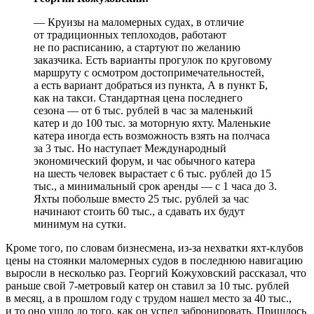
— Круизы на маломерных судах, в отличие
от традиционных теплоходов, работают
не по расписанию, а стартуют по желанию
заказчика. Есть варианты прогулок по круговому
маршруту с осмотром достопримечательностей,
а есть вариант добраться из пункта, А в пункт Б,
как на такси. Стандартная цена последнего
сезона — от 6 тыс. рублей в час за маленький
катер и до 100 тыс. за моторную яхту. Маленькие
катера иногда есть возможность взять на полчаса
за 3 тыс. Но наступает Международный
экономический форум, и час обычного катера
на шесть человек вырастает с 6 тыс. рублей до 15
тыс., а минимальный срок аренды — с 1 часа до 3.
Яхты побольше вместо 25 тыс. рублей за час
начинают стоить 60 тыс., а сдавать их будут
минимум на сутки.
Кроме того, по словам бизнесмена, из-за нехватки яхт-клубов
цены на стоянки маломерных судов в последнюю навигацию
выросли в несколько раз. Георгий Кожуховский рассказал, что
раньше свой 7-метровый катер он ставил за 10 тыс. рублей
в месяц, а в прошлом году с трудом нашел место за 40 тыс.,
и то оно ушло до того, как он успел забронировать. Пришлось