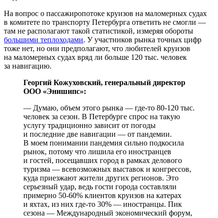
На вопрос о пассажиропотоке круизов на маломерных судах
в комитете по транспорту Петербурга ответить не смогли —
там не располагают такой статистикой, измеряя обороты
большими теплоходами
. У участников рынка точных цифр
тоже нет, но они предполагают, что любителей круизов
на маломерных судах вряд ли больше 120 тыс. человек
за навигацию.
Георгий Кожуховский, генеральный директор
ООО «Энишипс»:
— Думаю, объем этого рынка — где-то 80-120 тыс.
человек за сезон. В Петербурге спрос на такую
услугу традиционно зависит от погоды
и последние две навигации — от пандемии.
В моем понимании пандемия сильно подкосила
рынок, потому что лишила его иностранцев
и гостей, посещавших город в рамках делового
туризма — всевозможных выставок и конгрессов,
куда приезжают жители других регионов. Это
серьезный удар, ведь гости города составляли
примерно 50-60% клиентов круизов на катерах
и яхтах, из них где-то 30% — иностранцы. Пик
сезона — Международный экономический форум,