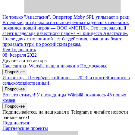
Не только "Анастасия". Оператор Moby SPL уплывает в реки
В первые дни февраля на рынке речных круизных перевозок
появился новый игрок — ООО «МСПЛ». Это генеральный
агент владельца известного парома «Принцесса Анастасия».
После двух с половиной лет бездействия, компания будет
продавать туры по российским рекам.
Лев Годованник
08 Февраля 2022
Другие статьи автора
Наследники Wärtsilä нашли иголки в Подмосковье
Подробнее
Итоги года. Петербургский порт — 2023: из контейнерного в
сельскохозяйственный
Подробнее
Вот это стимул! У наследницы Wärtsilä появилось 45 новых
хозяев
Подробнее
Подписывайтесь на наш канал в Telegram и читайте новости
раньше всех!
Подписаться
Партнерские проекты