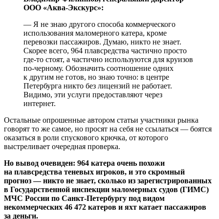
ООО «Аква-Экскурс»:
— Я не знаю другого способа коммерческого
использования маломерного катера, кроме
перевозки пассажиров. Думаю, никто не знает.
Скорее всего, 964 плавсредства частично просто
где-то стоят, а частично используются для круизов
по-черному. Обозначить соотношение одних
к другим не готов, но знаю точно: в центре
Петербурга никто без лицензий не работает.
Видимо, эти услуги предоставляют через
интернет.
Остальные опрошенные автором статьи участники рынка
говорят то же самое, но просят на себя не ссылаться — боятся
оказаться в роли спускового крючка, от которого
выстреливает очередная проверка.
Но вывод очевиден: 964 катера очень похожи
на плавсредства теневых игроков, и это скромный
прогноз — никто не знает, сколько из зарегистрированных
в Государственной инспекции маломерных судов (ГИМС)
МЧС России по Санкт-Петербургу под видом
некоммерческих 46 472 катеров и яхт катает пассажиров
за деньги.