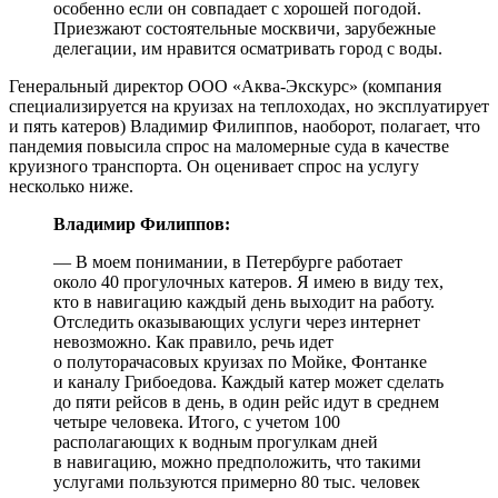
особенно если он совпадает с хорошей погодой.
Приезжают состоятельные москвичи, зарубежные
делегации, им нравится осматривать город с воды.
Генеральный директор ООО «Аква-Экскурс» (компания
специализируется на круизах на теплоходах, но эксплуатирует
и пять катеров) Владимир Филиппов, наоборот, полагает, что
пандемия повысила спрос на маломерные суда в качестве
круизного транспорта. Он оценивает спрос на услугу
несколько ниже.
Владимир Филиппов:
— В моем понимании, в Петербурге работает
около 40 прогулочных катеров. Я имею в виду тех,
кто в навигацию каждый день выходит на работу.
Отследить оказывающих услуги через интернет
невозможно. Как правило, речь идет
о полуторачасовых круизах по Мойке, Фонтанке
и каналу Грибоедова. Каждый катер может сделать
до пяти рейсов в день, в один рейс идут в среднем
четыре человека. Итого, с учетом 100
располагающих к водным прогулкам дней
в навигацию, можно предположить, что такими
услугами пользуются примерно 80 тыс. человек