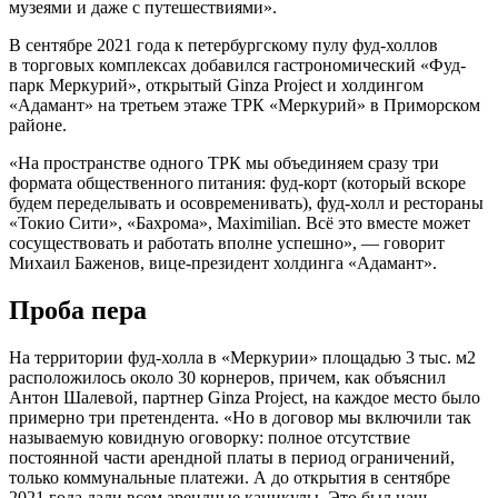
музеями и даже с путешествиями».
В сентябре 2021 года к петербургскому пулу фуд-холлов
в торговых комплексах добавился гастрономический «Фуд-
парк Меркурий», открытый Ginza Project и холдингом
«Адамант» на третьем этаже ТРК «Меркурий» в Приморском
районе.
«На пространстве одного ТРК мы объединяем сразу три
формата общественного питания: фуд-корт (который вскоре
будем переделывать и осовременивать), фуд-холл и рестораны
«Токио Сити», «Бахрома», Maximilian. Всё это вместе может
сосуществовать и работать вполне успешно», — говорит
Михаил Баженов, вице-президент холдинга «Адамант».
Проба пера
На территории фуд-холла в «Меркурии» площадью 3 тыс. м2
расположилось около 30 корнеров, причем, как объяснил
Антон Шалевой, партнер Ginza Project, на каждое место было
примерно три претендента. «Но в договор мы включили так
называемую ковидную оговорку: полное отсутствие
постоянной части арендной платы в период ограничений,
только коммунальные платежи. А до открытия в сентябре
2021 года дали всем арендные каникулы. Это был наш