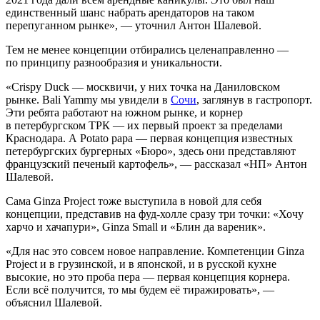
единственный шанс набрать арендаторов на таком
перепуганном рынке», — уточнил Антон Шалевой.
Тем не менее концепции отбирались целенаправленно —
по принципу разнообразия и уникальности.
«Crispy Duck — москвичи, у них точка на Даниловском
рынке. Bali Yammy мы увидели в
Сочи
, заглянув в гастропорт.
Эти ребята работают на южном рынке, и корнер
в петербургском ТРК — их первый проект за пределами
Краснодара. А Potato papa — первая концепция известных
петербургских бургерных «Бюро», здесь они представляют
французский печеный картофель», — рассказал «НП» Антон
Шалевой.
Сама Ginza Project тоже выступила в новой для себя
концепции, представив на фуд-холле сразу три точки: «Хочу
харчо и хачапури», Ginza Small и «Блин да вареник».
«Для нас это совсем новое направление. Компетенции Ginza
Project и в грузинской, и в японской, и в русской кухне
высокие, но это проба пера — первая концепция корнера.
Если всё получится, то мы будем её тиражировать», —
объяснил Шалевой.