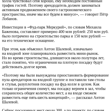
холла чувствовал себя хорошо, ему необходим постоянный
трафик гостей. Поэтому арендодатель должен заниматься
активным продвижением своего гастрономического
пространства, иначе мы все будем в минусе», — говорит Пётр
Лобанов.
Инвестиции в «Фуд-парк Меркурий», по словам Михаила
Баженова, составляют примерно 400 млн рублей: 250 млн руб.
было потрачено на строительство парка и 150 млн рублей —
на его техническое оснащение.
При этом, как объяснил Антон Шалевой, изначально
на входной зоне планировалось разместить мини-рынок.
Но во время строительства, длившегося около полутора лет,
стало понятно, что ограничения на плотную посадку будут
действовать долгое время.
«Поэтому мы были вынуждены приостановить формирование
пула арендаторов на входной группе и поставили там столы
и стулья, разуплотнив посадку на фуд-холле в целом. Как
только ограничения снимут, мы посадку вернем в зал, чтобы
сохранилось общее количество мест, а на входе сможем
разместить еще пять-шесть концепций», — рассказал Антон
Шалевой.
Сейчас посадочных мест около 300, а по проекту, по словам