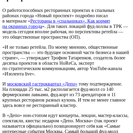
О работоспособных ресторанных проектах в спальных
районах города «Новый проспект» подробно писал
в материале «
Рестораны в «спальниках». Как кормят
на окраинах города
». Для таких локаций фуд-холлы в ТРК —
модель сегодня вполне рабочая, но перспектива ретейла —
это общественные пространства (ОП).
«И не только ретейла. По моему мнению, общественные
пространства — это будущее основной части бизнеса в нашей
стране», — утверждает Трофим Татаренков, создатель более
десятка проектов в области HoReCa, эксперт
по стратегическим коммуникациям, автор YouTube-канала
«Изолента live».
И
московский гастроквартал «Депо»
тому подтверждение.
На площади 25 тыс. м2 располагается фуд-молл со 140
фермерскими лавками, фуд-корт из 73 арендаторов и 11
крупных ресторанов разных кухонь. И тем не менее главное
здесь вовсе не ресторанный кластер.
В «Депо» нон-стопом идут концерты, лекции, мастер-классы,
спектакли, квесты: недаром «Депо. Москва» (так проект
называется официально) позиционирует себя как «Самые
интересные события Москвы. Самый большой фуд-молл