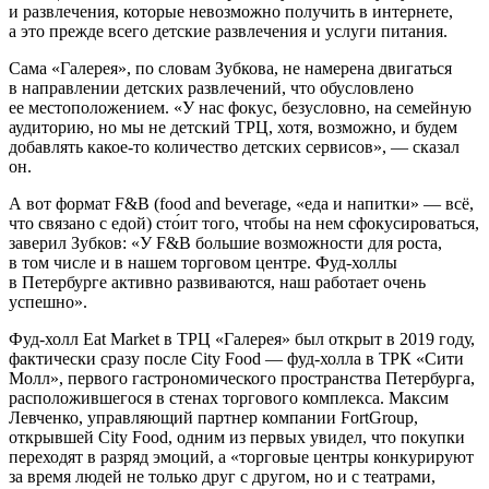
и развлечения, которые невозможно получить в интернете,
а это прежде всего детские развлечения и услуги питания.
Сама «Галерея», по словам Зубкова, не намерена двигаться
в направлении детских развлечений, что обусловлено
ее местоположением. «У нас фокус, безусловно, на семейную
аудиторию, но мы не детский ТРЦ, хотя, возможно, и будем
добавлять какое-то количество детских сервисов», — сказал
он.
А вот формат F&B (food and beverage, «еда и напитки» — всё,
что связано с едой) сто́ит того, чтобы на нем сфокусироваться,
заверил Зубков: «У F&B большие возможности для роста,
в том числе и в нашем торговом центре. Фуд-холлы
в Петербурге активно развиваются, наш работает очень
успешно».
Фуд-холл Eat Market в ТРЦ «Галерея» был открыт в 2019 году,
фактически сразу после City Food — фуд-холла в ТРК «Сити
Молл», первого гастрономического пространства Петербурга,
расположившегося в стенах торгового комплекса. Максим
Левченко, управляющий партнер компании FortGroup,
открывшей City Food, одним из первых увидел, что покупки
переходят в разряд эмоций, а «торговые центры конкурируют
за время людей не только друг с другом, но и с театрами,