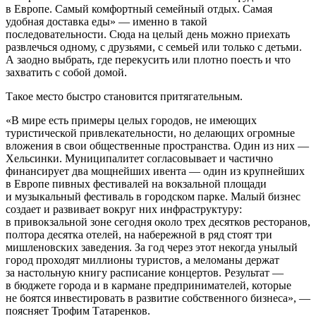
в Европе. Самый комфортный семейный отдых. Самая
удобная доставка еды» — именно в такой
последовательности. Сюда на целый день можно приехать
развлечься одному, с друзьями, с семьей или только с детьми.
А заодно выбрать, где перекусить или плотно поесть и что
захватить с собой домой.
Такое место быстро становится притягательным.
«В мире есть примеры целых городов, не имеющих
туристической привлекательности, но делающих огромные
вложения в свои общественные пространства. Один из них —
Хельсинки. Муниципалитет согласовывает и частично
финансирует два мощнейших ивента — один из крупнейших
в Европе пивных фестивалей на вокзальной площади
и музыкальный фестиваль в городском парке. Малый бизнес
создает и развивает вокруг них инфраструктуру:
в привокзальной зоне сегодня около трех десятков ресторанов,
полтора десятка отелей, на набережной в ряд стоят три
мишленовских заведения. За год через этот некогда унылый
город проходят миллионы туристов, а меломаны держат
за настольную книгу расписание концертов. Результат —
в бюджете города и в кармане предпринимателей, которые
не боятся инвестировать в развитие собственного бизнеса», —
поясняет Трофим Татаренков.