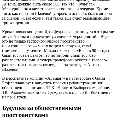
Антона, должно быть около 500, так что «Фуд-парк
Меркурий» ожидает строительство второй очереди. Кроме
того, как пояснил Шалевой, у проекта осталась большая зона
за сценой, и, возможно, там также еще будет размещено две-
три концепции.
Кроме новых концепций, на фуд-парке планируется открытие
детской зоны и проведение различных мероприятий. «Ведь
это не только гастрономическое пространство,
но и социальное — место встреч молодежи, семей
с детьми», — уточняет Михаил Баженов. «Если в 90-е годы
были торговые центры, то потом они стали торгово-
развлекательными, а теперь трансформируются в торгово-
развлекательные досуговые», — подтверждает Антон
Шалевой.
В перспективе холдинг «Адамант» в партнерстве с Ginza
Project планирует запустить проекты реконструкции зон
общественного питания ТРК «Норд» в Выборгском районе,
ТК «Академический» на Гражданском пр., ТРК «Континент»
на пр. Стачек.
Будущее за общественными
пространствами