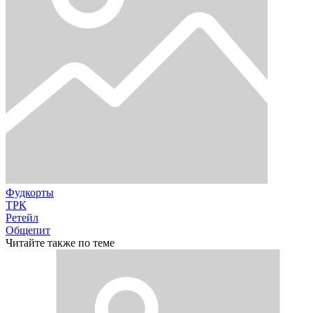
Фудкорты
ТРК
Ретейл
Общепит
Читайте также по теме