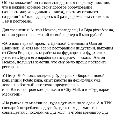
Объем вложений он назвал стандартным по рынку, пояснив,
что в каждом корнере стоит дорогое оборудование
(конвектомат, холодильник, плита), поэтому стоимость
создания 1 м² площади здесь в 3 раза дороже, чем стоимость
1 м² в ресторане.
Для сравнения: Антон Исаков, совладелец La Biga pizza&pasta,
оценил уровень вложений в свой корнер в 8 млн рублей.
«Это наш первый проект с Данилой Сычёвым и Ольгой
Шаниной. И хотя мы все из ресторанной индустрии, выходцы
из Ginza Project, опыта работы на фуд-кортах и фуд-холлах
у нас нет, будем его нарабатывать здесь», — сказал Антон
Исаков, полушутя заметив, что ему было проще построить
ресторан.
У Петра Лобанова, владельца бургерных «Бюро» и новой
концепции Potato papa, опыт работы на фуд-холлах уже
довольно богатый: его точки представлены
и на Василеостровском рынке, и в City Mall, и в «Фуд-парке
Меркурий».
«На рынке нет магазинов, туда идут именно за едой. А в ТРК
сценарий потребления другой, здесь поход в магазин
совмещается с походом на фуд-холл, и чтобы арендатор фуд-