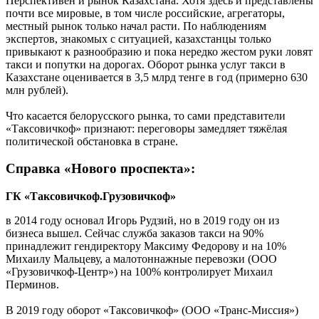
Перспективен и рынок Казахстана. Хотя здесь и представлены
почти все мировые, в том числе российские, агрегаторы,
местный рынок только начал расти. По наблюдениям
экспертов, знакомых с ситуацией, казахстанцы только
привыкают к разнообразию и пока нередко жестом руки ловят
такси и попутки на дорогах. Оборот рынка услуг такси в
Казахстане оценивается в 3,5 млрд тенге в год (примерно 630
млн рублей).
Что касается белорусского рынка, то сами представители
«Таксовичкоф» признают: переговоры замедляет тяжёлая
политической обстановка в стране.
Справка «Нового проспекта»:
ГК «Таксовичкоф.Грузовичкоф»
в 2014 году основал Игорь Рудзий, но в 2019 году он из
бизнеса вышел. Сейчас служба заказов такси на 90%
принадлежит гендиректору Максиму Федорову и на 10%
Михаилу Мальцеву, а малотоннажные перевозки (ООО
«Грузовичкоф-Центр») на 100% контролирует Михаил
Перминов.
В 2019 году оборот «Таксовичкоф» (ООО «Транс-Миссия»)