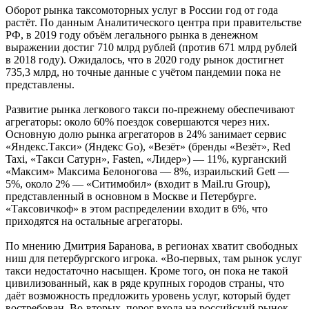
Оборот рынка таксомоторных услуг в России год от года
растёт. По данным Аналитического центра при правительстве
РФ, в 2019 году объём легального рынка в денежном
выражении достиг 710 млрд рублей (против 671 млрд рублей
в 2018 году). Ожидалось, что в 2020 году рынок достигнет
735,3 млрд, но точные данные с учётом пандемии пока не
представлены.
Развитие рынка легкового такси по-прежнему обеспечивают
агрегаторы: около 60% поездок совершаются через них.
Основную долю рынка агрегаторов в 24% занимает сервис
«Яндекс.Такси» (Яндекс Go), «Везёт» (бренды «Везёт», Red
Taxi, «Такси Сатурн», Fasten, «Лидер») — 11%, курганский
«Максим» Максима Белоногова — 8%, израильский Gett —
5%, около 2% — «Ситимобил» (входит в Mail.ru Group),
представленный в основном в Москве и Петербурге.
«Таксовичкоф» в этом распределении входит в 6%, что
приходятся на остальные агрегаторы.
По мнению Дмитрия Баранова, в регионах хватит свободных
ниш для петербургского игрока. «Во-первых, там рынок услуг
такси недостаточно насыщен. Кроме того, он пока не такой
цивилизованный, как в ряде крупных городов страны, что
даёт возможность предложить уровень услуг, который будет
востребован. Во-вторых, порог входа на российский рынок