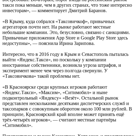
такси пока меньше, чем в других странах, что тоже интересно
инвесторам», — комментирует Дмитрий Баранов.
«В Крыму, куда собрался «Таксовичкоф», привычных
агрегаторов почти нет. На рынке работают местные
небольшие компании. Это, безусловно, связано с санкциями.
Привычные приложения App Store и Google Play Store здесь
недоступны», — пояснила Ирина Зарипова.
Интересно, что в 2016 году в Крым и Севастополь пыталась
выйти «Яндекс.Такси», но поскольку у компании
иностранные собственники, возникла угроза штрафов, и
эксперимент менее чем через полгода свернули. У
«Таксовичкова» такой проблемы нет.
«В Красноярске среди крупных игроков работают
«Яндекс.Такси», «Максим», «Ситимобил» и ныне
подконтрольный «Яндексу» «Везёт». Остальной рынок
представлен несколькими десятками диспетчерских служб и
таксопарков с совокупным оборотом около 100 млн рублей. В
принципе, Красноярский край вполне может принять ещё
трёх-четырёх игроков», — считают местные партнёры
«Ситимобил».