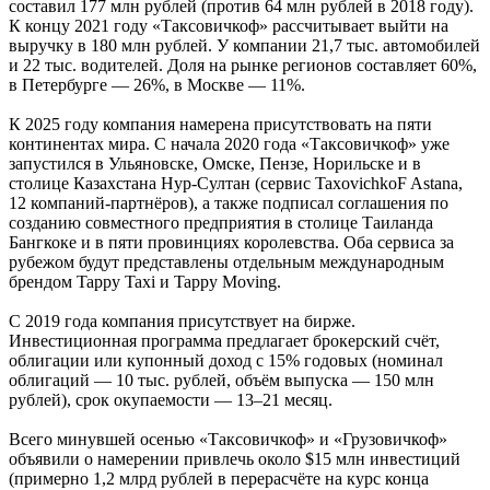
составил 177 млн рублей (против 64 млн рублей в 2018 году).
К концу 2021 году «Таксовичкоф» рассчитывает выйти на
выручку в 180 млн рублей. У компании 21,7 тыс. автомобилей
и 22 тыс. водителей. Доля на рынке регионов составляет 60%,
в Петербурге — 26%, в Москве — 11%.
К 2025 году компания намерена присутствовать на пяти
континентах мира. С начала 2020 года «Таксовичкоф» уже
запустился в Ульяновске, Омске, Пензе, Норильске и в
столице Казахстана Нур-Султан (сервис TaxovichkoF Astana,
12 компаний-партнёров), а также подписал соглашения по
созданию совместного предприятия в столице Таиланда
Бангкоке и в пяти провинциях королевства. Оба сервиса за
рубежом будут представлены отдельным международным
брендом Tappy Taxi и Tappy Moving.
С 2019 года компания присутствует на бирже.
Инвестиционная программа предлагает брокерский счёт,
облигации или купонный доход с 15% годовых (номинал
облигаций — 10 тыс. рублей, объём выпуска — 150 млн
рублей), срок окупаемости — 13–21 месяц.
Всего минувшей осенью «Таксовичкоф» и «Грузовичкоф»
объявили о намерении привлечь около $15 млн инвестиций
(примерно 1,2 млрд рублей в перерасчёте на курс конца