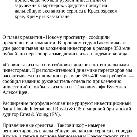
зарубежных партнёров. Средства пойдут на
дальнейшую экспансию сервиса в Красноярском
крае, Крыму и Казахстане.
О планах развития «Новому проспекту» сообщили
представители компании. В прошлом году «Таксовичкоф»
уже рассчитывал на вложения инвесторов в размере 350 млн
рублей, но переговоры замедлились из-за пандемии ковида.
«Сервис заказа такси возобновил диалог с потенциальными
инвесторами. При положительной динамике переговоров мы
рассчитываем на вливания в размере 350–400 млн рублей», —
сообщил изданию руководитель отдела по привлечению
инвестиций службы заказа такси «Таксовичкоф» Вячеслав
Алексейцев.
Расширение портфеля компании курируют инвестиционный
банк Lincoln International Russia & CIS и мировой британский
аудитор Ernst & Young (EY).
Привлеченные средства «Таксовичкоф» намерен
реинвестировать в дальнейшую экспансию сервиса в городах
Крыма, а также в регионе Черноземья и Красноярского края