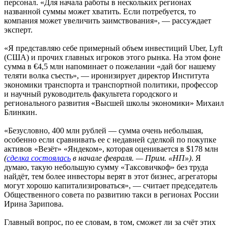
персонал. «Для начала работы в нескольких регионах
названной суммы может хватить. Если потребуется, то
компания может увеличить заимствования», — рассуждает
эксперт.
«Я представляю себе примерный объем инвестиций Uber, Lyft
(США) и прочих главных игроков этого рынка. На этом фоне
сумма в €4,5 млн напоминает о пожелании «дай бог нашему
теляти волка съесть», — иронизирует директор Института
экономики транспорта и транспортной политики, профессор
и научный руководитель факультета городского и
регионального развития «Высшей школы экономики» Михаил
Блинкин.
«Безусловно, 400 млн рублей — сумма очень небольшая,
особенно если сравнивать ее с недавней сделкой по покупке
активов «Везёт» «Яндеком», которая оценивается в $178 млн
(
сделка состоялась
в начале февраля. — Прим. «НП»)
. Я
думаю, такую небольшую сумму «Таксовичкоф» без труда
найдёт, тем более инвесторы верят в этот бизнес, агрегаторы
могут хорошо капитализироваться», — считает председатель
Общественного совета по развитию такси в регионах России
Ирина Зарипова.
Главный вопрос, по ее словам, в том, сможет ли за счёт этих