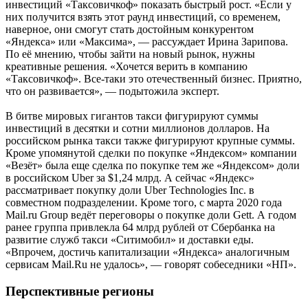
инвестиций «Таксовичкоф» показать быстрый рост. «Если у
них получится взять этот раунд инвестиций, со временем,
наверное, они смогут стать достойным конкурентом
«Яндекса» или «Максима», — рассуждает Ирина Зарипова.
По её мнению, чтобы зайти на новый рынок, нужны
креативные решения. «Хочется верить в компанию
«Таксовичкоф». Все-таки это отечественный бизнес. Приятно,
что он развивается», — подытожила эксперт.
В битве мировых гигантов такси фигурируют суммы
инвестиций в десятки и сотни миллионов долларов. На
российском рынка такси также фигурируют крупные суммы.
Кроме упомянутой сделки по покупке «Яндексом» компании
«Везёт» была еще сделка по покупке тем же «Яндексом» доли
в российском Uber за $1,24 млрд. А сейчас «Яндекс»
рассматривает покупку доли Uber Technologies Inc. в
совместном подразделении. Кроме того, с марта 2020 года
Mail.ru Group ведёт переговоры о покупке доли Gett. А годом
ранее группа привлекла 64 млрд рублей от Сбербанка на
развитие служб такси «Ситимобил» и доставки еды.
«Впрочем, достичь капитализации «Яндекса» аналогичным
сервисам Mail.Ru не удалось», — говорят собеседники «НП».
Перспективные регионы