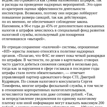
ведомства отражаются как суммы наложенных штрафов, так
и расходы на проведение надзорных мероприятий. Это один
из критериев оценки эффективности деятельности
инспекторов. Возможно, поэтому они нередко лоббируют
повышение размера санкций, так как действующие,
по их мнению, не обеспечивают соблюдение закона.
Напомним, в 90-е годы до 45% от дополнительно взысканных
налогов и штрафов зачислялось в специальный фонд развития
налоговой службы, используемый для поощрения
отличившихся «мытарей».
Не отрицая сохранение «палочной» системы, опрошенные
«НП» юристы лояльно относятся к политике надзорных
органов. «Полагаю, что ФАС не имеет пока четкой разнарядки
по штрафам. В частности, по делам о картельных сговорах
часто удается добиться снижения санкций в несколько раз,
тогда как за нарушения в сфере госзаказа в последние годы
штрафы стали почти обязательными», — отмечает
управляющий партнер адвокатского бюро CTL Дмитрий
Кудрявцев. По словам налогового консультанта Сергея
Тимофеева, многие штрафы фискальной службы, в том числе
в отношении корпоративных налогоплательщиков,
исчисляются тысячами или даже сотнями рублей. «Так,
за непредставление уведомления по единому налоговому
платежу или иной информации могут взыскать максимум 200