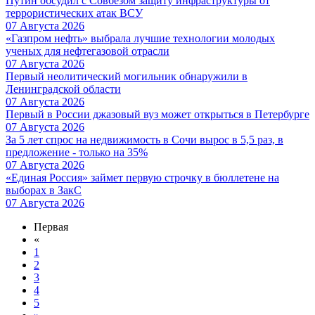
Путин обсудил с Совбезом защиту инфраструктуры от
террористических атак ВСУ
07 Августа 2026
«Газпром нефть» выбрала лучшие технологии молодых
ученых для нефтегазовой отрасли
07 Августа 2026
Первый неолитический могильник обнаружили в
Ленинградской области
07 Августа 2026
Первый в России джазовый вуз может открыться в Петербурге
07 Августа 2026
За 5 лет спрос на недвижимость в Сочи вырос в 5,5 раз, в
предложение - только на 35%
07 Августа 2026
«Единая Россия» займет первую строчку в бюллетене на
выборах в ЗакС
07 Августа 2026
Первая
«
1
2
3
4
5