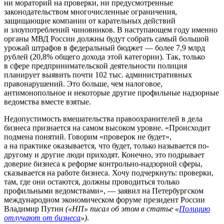
ни мораторий на проверки, ни предусмотренные
законодательством многочисленные ограничения,
защищающие компании от карательных действий
и злоупотреблений чиновников. В наступающем году именно
органы МВД России должны будут собрать самый большой
урожай штрафов в федеральный бюджет — более 7,9 млрд
рублей (20,8% общего дохода этой категории). Так, только
в сфере предпринимательской деятельности полиция
планирует выявить почти 102 тыс. административных
правонарушений. Это больше, чем налоговое,
антимонопольное и некоторые другие профильные надзорные
ведомства вместе взятые.
Недопустимость вмешательства правоохранителей в дела
бизнеса признается на самом высоком уровне. «Происходит
подмена понятий. Говорим «проверок не будет»,
а на практике оказывается, что будет, только называется по-
другому и другие люди приходят. Конечно, это подрывает
доверие бизнеса к реформе контрольно-надзорной сферы,
сказывается на работе бизнеса. Хочу подчеркнуть: проверки,
там, где они остаются, должны проводиться только
профильными ведомствами», — заявил на Петербургском
международном экономическом форуме президент России
Владимир Путин
(«НП» писал об этом в статье «
Полицию
отлучают от бизнеса
»)
.