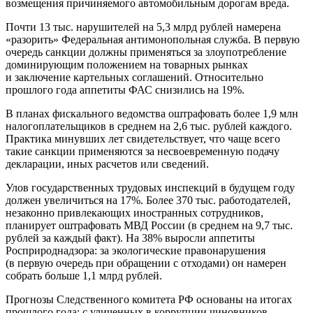
возмещения причиняемого автомобильным дорогам вреда.
Почти 13 тыс. нарушителей на 5,3 млрд рублей намерена
«разорить» Федеральная антимонопольная служба. В первую
очередь санкции должны применяться за злоупотребление
доминирующим положением на товарных рынках
и заключение картельных соглашений. Относительно
прошлого года аппетиты ФАС снизились на 19%.
В планах фискального ведомства оштрафовать более 1,9 млн
налогоплательщиков в среднем на 2,6 тыс. рублей каждого.
Практика минувших лет свидетельствует, что чаще всего
такие санкции применяются за несвоевременную подачу
декларации, иных расчетов или сведений.
Улов государственных трудовых инспекций в будущем году
должен увеличиться на 17%. Более 370 тыс. работодателей,
незаконно привлекающих иностранных сотрудников,
планирует оштрафовать МВД России (в среднем на 9,7 тыс.
рублей за каждый факт). На 38% выросли аппетиты
Росприроднадзора: за экологические правонарушения
(в первую очередь при обращении с отходами) он намерен
собрать больше 1,1 млрд рублей.
Прогнозы Следственного комитета РФ основаны на итогах
прошлого года: с уличенных в коррупции чиновников