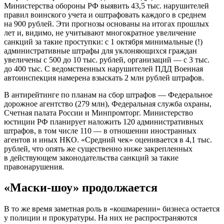
Министерства обороны РФ выявить 43,5 тыс. нарушителей
правил воинского учета и оштрафовать каждого в среднем
на 900 рублей. Эти прогнозы основаны на итогах прошлых
лет и, видимо, не учитывают многократное увеличение
санкций за такие проступки: с 1 октября минимальные (!)
административные штрафы для уклоняющихся граждан
увеличены с 500 до 10 тыс. рублей, организаций — с 3 тыс.
до 400 тыс. С ведомственных нарушителей ПДД Военная
автоинспекция намерена взыскать 2 млн рублей штрафов.
В антирейтинге по планам на сбор штрафов — Федеральное
дорожное агентство (279 млн), Федеральная служба охраны,
Счетная палата России и Минпромторг. Министерство
юстиции РФ планирует наложить 120 административных
штрафов, в том числе 110 — в отношении иностранных
агентов и иных НКО. «Средний чек» оценивается в 4,1 тыс.
рублей, что опять же существенно ниже закрепленных
в действующем законодательства санкций за такие
правонарушения.
«Маски-шоу» продолжается
В то же время заметная роль в «кошмарении» бизнеса остается
у полиции и прокуратуры. На них не распространяются