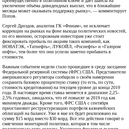
преимущественно в позитивном ключе и даёт шансы на
увеличение объёма дивидендных выплат, что в ближайшие
месяцы может оказывать поддержку рынку», — комментирует
Попов.
Сергей Дроздов, аналитик ГК «Финам», не исключает
коррекции на рынках на фоне выхода политических новостей,
по его мнению, осторожным инвесторам уже стоит
фиксировать прибыль по акциям таких компаний, как
НОВАТЭК, «Татнефть», ЛУКОЙЛ, «Роснефть» и «Газпром
нефть», тем более что они успели заметно прибавить в
стоимости.
Важным событием недели стало прошедшее в среду заседание
Федеральной резервной системы (ФРС) США. Представители
американского регулятора сообщили о своём намерении
сохранить базовую процентную ставку (то есть, по сути,
стоимость кредитования) на текущем уровне до конца 2019
года. В настоящее время ставка меняется в диапазоне 2,25–
2,5% годовых, ожидалось, что её повысят за 2019 год как
минимум дважды. Кроме того, ФРС США с сентября
приостановит реструктуризацию портфеля казначейских
облигаций на балансе. Уже в мае их будет реализовано на
сумму $15 млрд вместо $30 млрд. Все эти действия говорят о
смягчении монетарной политики, которая в том числе
поддерживала курс доллара. Участники фондовых рынков