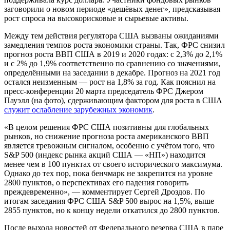
заговорили о новом периоде «дешёвых денег», предсказывая
рост спроса на высокорисковые и сырьевые активы.
Между тем действия регулятора США вызваны ожиданиями
замедления темпов роста экономики страны. Так, ФРС снизил
прогноз роста ВВП США в 2019 и 2020 годах: с 2,3% до 2,1%
и с 2% до 1,9% соответственно по сравнению со значениями,
определёнными на заседании в декабре. Прогноз на 2021 год
остался неизменным — рост на 1,8% за год. Как пояснил на
пресс-конференции 20 марта председатель ФРС Джером
Пауэлл (на фото), сдерживающим фактором для роста в США
служит ослабление зарубежных экономик
.
«В целом решения ФРС США позитивны для глобальных
рынков, но снижение прогноза роста американского ВВП
является тревожным сигналом, особенно с учётом того, что
S&P 500 (индекс рынка акций США — «НП») находится
менее чем в 100 пунктах от своего исторического максимума.
Однако до тех пор, пока бенчмарк не закрепится на уровне
2800 пунктов, о перспективах его падения говорить
преждевременно», — комментирует Сергей Дроздов. По
итогам заседания ФРС США S&P 500 вырос на 1,5%, выше
2855 пунктов, но к концу недели откатился до 2800 пунктов.
После выхода новостей от Федерального резерва США в паре