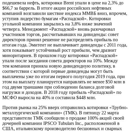
подешевела нефть, котировки Brent упали в цене на 2,3% до
$66,7 за баррель. В итоге акции российских нефтяных
компаний возглавили шествие индекса ММВБ вниз, впрочем,
уступив лидерство бумагам «Распадской». Котировки
угольной компании закрылись на 3,8% ниже значений
четверга. Менеджмент «Распадской» вновь разочаровал
участников торгов, рассчитывавших на дивиденды: совет
директоров принял решение не распределять прибыль по
итогам года. Эмитент не выплачивает дивиденды с 2011 года,
хотя показывает устойчивый рост прибыли, чем дразнит
миноритариев. В прошлом году котировки «Распадской»
упали после заседания совета директоров на 10%. Между
тем компания приняла новую дивидендную политику, в
соответствии с которой первые дивиденды могут быть
выплачены уже по итогам первого полугодия 2019 года, при
этом на выплату планируется направлять не менее $50 млн в
год двумя траншами при соблюдении баланса долговой
нагрузки и доходов. В 2018 году прибыль «Распадской» по
МСФО выросла на 40% и составила $448 млн.
Против рынка на 25% вверх отправились котировки «Трубно-
металлургической компании» (ТМК). В пятницу 22 марта
представители ТМК сообщили о продаже 100% акций своей
дочерней компании IPSCO Tubulars Inc., расположенной в
США, итальянскому производителю бесшовных и сварных