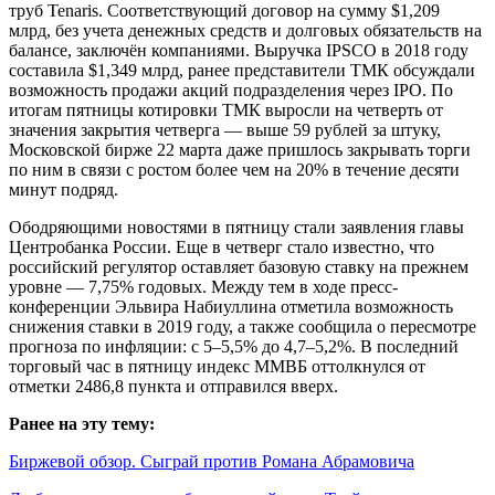
труб Tenaris. Соответствующий договор на сумму $1,209
млрд, без учета денежных средств и долговых обязательств на
балансе, заключён компаниями. Выручка IPSCO в 2018 году
составила $1,349 млрд, ранее представители ТМК обсуждали
возможность продажи акций подразделения через IPO. По
итогам пятницы котировки ТМК выросли на четверть от
значения закрытия четверга — выше 59 рублей за штуку,
Московской бирже 22 марта даже пришлось закрывать торги
по ним в связи с ростом более чем на 20% в течение десяти
минут подряд.
Ободряющими новостями в пятницу стали заявления главы
Центробанка России. Еще в четверг стало известно, что
российский регулятор оставляет базовую ставку на прежнем
уровне — 7,75% годовых. Между тем в ходе пресс-
конференции Эльвира Набиуллина отметила возможность
снижения ставки в 2019 году, а также сообщила о пересмотре
прогноза по инфляции: с 5–5,5% до 4,7–5,2%. В последний
торговый час в пятницу индекс ММВБ оттолкнулся от
отметки 2486,8 пункта и отправился вверх.
Ранее на эту тему:
Биржевой обзор. Сыграй против Романа Абрамовича