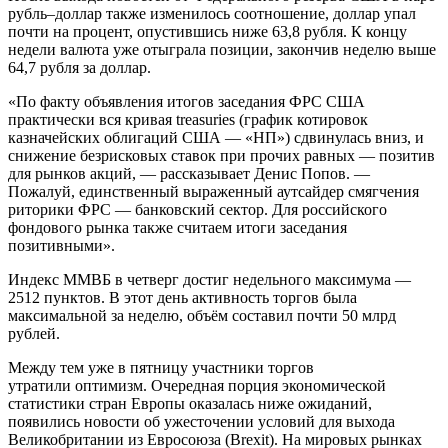
рубль–доллар также изменилось соотношение, доллар упал
почти на процент, опустившись ниже 63,8 рубля. К концу
недели валюта уже отыграла позиции, закончив неделю выше
64,7 рубля за доллар.
«По факту объявления итогов заседания ФРС США
практически вся кривая treasuries (график котировок
казначейских облигаций США — «НП») сдвинулась вниз, и
снижение безрисковых ставок при прочих равных — позитив
для рынков акций, — рассказывает Денис Попов. —
Пожалуй, единственный выраженный аутсайдер смягчения
риторики ФРС — банковский сектор. Для российского
фондового рынка также считаем итоги заседания
позитивными».
Индекс ММВБ в четверг достиг недельного максимума —
2512 пунктов. В этот день активность торгов была
максимальной за неделю, объём составил почти 50 млрд
рублей.
Между тем уже в пятницу участники торгов
утратили оптимизм. Очередная порция экономической
статистики стран Европы оказалась ниже ожиданий,
появились новости об ужесточении условий для выхода
Великобритании из Евросоюза (Brexit). На мировых рынках