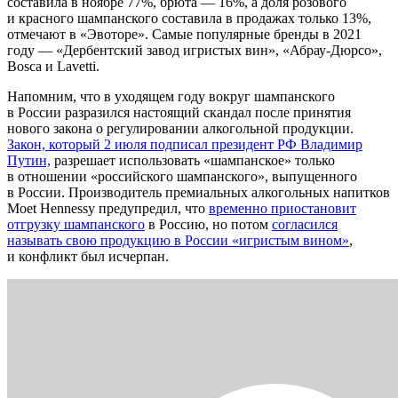
составила в ноябре 77%, брюта — 16%, а доля розового
и красного шампанского составила в продажах только 13%,
отмечают в «Эвоторе». Самые популярные бренды в 2021
году — «Дербентский завод игристых вин», «Абрау-Дюрсо»,
Bosca и Lavetti.
Напомним, что в уходящем году вокруг шампанского
в России разразился настоящий скандал после принятия
нового закона о регулировании алкогольной продукции.
Закон, который 2 июля подписал президент РФ Владимир
Путин,
разрешает использовать «шампанское» только
в отношении «российского шампанского», выпущенного
в России. Производитель премиальных алкогольных напитков
Moet Hennessy предупредил, что
временно приостановит
отгрузку шампанского
в Россию, но потом
согласился
называть свою продукцию в России «игристым вином»
,
и конфликт был исчерпан.