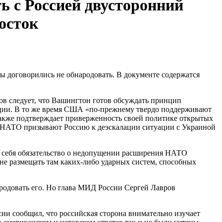
 с Россией двусторонний
осток
ы договорились не обнародовать. В документе содержатся
в следует, что Вашингтон готов обсуждать принцип
ации. В то же время США «по-прежнему твердо поддерживают
также подтверждает приверженность своей политике открытых
 и НАТО призывают Россию к деэскалации ситуации с Украиной
на себя обязательство о недопущении расширения НАТО
 не размещать там каких-либо ударных систем, способных
родовать его. Но глава МИД России Сергей Лавров
сии сообщил, что российская сторона внимательно изучает