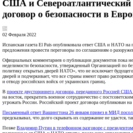
США и Североатлантический а
договор о безопасности в Ев
02 Февраля 2022
Испанская газета El Pais опубликовала ответ США и НАТО на 
предложения провести переговоры по соглашениям о разоруже
Официальных комментариев о публикации документов пока не
неделимости безопасности, утвержденный Организацией по бе
политику открытых дверей НАТО», что не исключает будущего
дверей и подчеркивает, что все страны имеют право распоряж
и отводу российских войск от украинских границ.
В
проекте двустороннего договора, переданного Россией США 
на восток, прекратить военное сотрудничество с постсоветски
угрожать России. Российский проект договора опубликован н
Письменный ответ Вашингтона 26 января привез в МИД посо
предсказывал, что долго скрывать их содержание не удастся, 
Позже
Владимир Путин в телефонном разговоре с президент