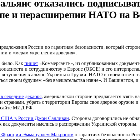
льянс отказались подписывать
ропе и нерасширении НАТО на В
предложения России по гарантиям безопасности, который сторон
нии и «мерам укрепления доверия».
 было. Как
пишет
«Коммерсантъ», из опубликованных документо
зопасности и сотрудничеству в Европе (ОБСЕ) и его интерпрет
 вступления в альянс Украины и Грузии. НАТО в своем ответе 
аться своим будущем «без вмешательства извне». И Вашингтон,
в середине декабря
, американской стороне предлагается взять 
ми странами, убрать с территории Европы свое ядерное оружие и
а сайте МИД РФ.
л США в России Джон Салливан
. Стороны договорились не обна
так как документы имелись в распоряжении Украинской стороны.
ом Франции Эммануэлем Макроном
о гарантиях безопасности Рос