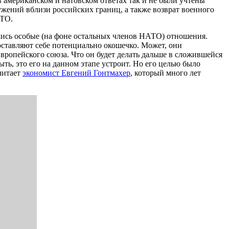
 американском и натовском ответах так и не были учтены
жений вблизи российских границ, а также возврат военного
АТО.
лись особые (на фоне остальных членов НАТО) отношения.
ставляют себе потенциально окошечко. Может, они
Европейского союза. Что он будет делать дальше в сложившейся
ь, это его на данном этапе устроит. Но его целью было
читает
экономист Евгений Гонтмахер
, который много лет