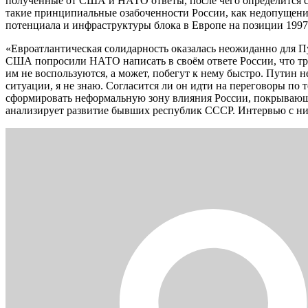
полученные от США и НАТО ответы, после чего определится со
такие принципиальные озабоченности России, как недопущени
потенциала и инфраструктуры блока в Европе на позиции 199
«Евроатлантическая солидарность оказалась неожиданно для П
США попросили НАТО написать в своём ответе России, что т
им не воспользуются, а может, побегут к нему быстро. Путин 
ситуации, я не знаю. Согласится ли он идти на переговоры по
сформировать неформальную зону влияния России, покрывающую
анализирует развитие бывших республик СССР. Интервью с ни