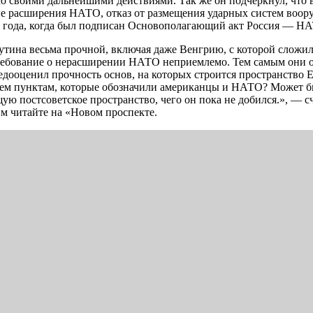
 своими дальнейшими действиями. Так же он подчеркнул, что в
е расширения НАТО, отказ от размещения ударных систем воору
7 года, когда был подписан Основополагающий акт Россия — Н
утина весьма прочной, включая даже Венгрию, с которой сложи
ребование о нерасширении НАТО неприемлемо. Тем самым они о
недооценил прочность основ, на которых строится пространство 
 тем пунктам, которые обозначили американцы и НАТО? Может быт
 постсоветское пространство, чего он пока не добился.», — с
м читайте на «Новом проспекте.