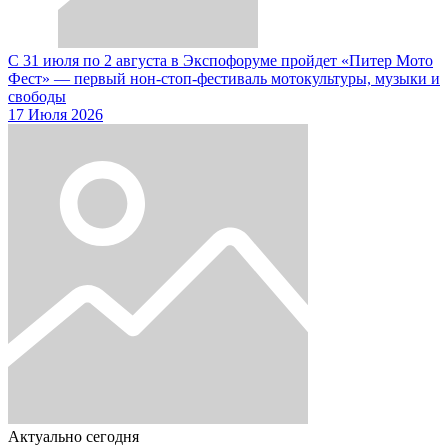
С 31 июля по 2 августа в Экспофоруме пройдет «Питер Мото
Фест» — первый нон-стоп-фестиваль мотокультуры, музыки и
свободы
17 Июля 2026
Актуально сегодня