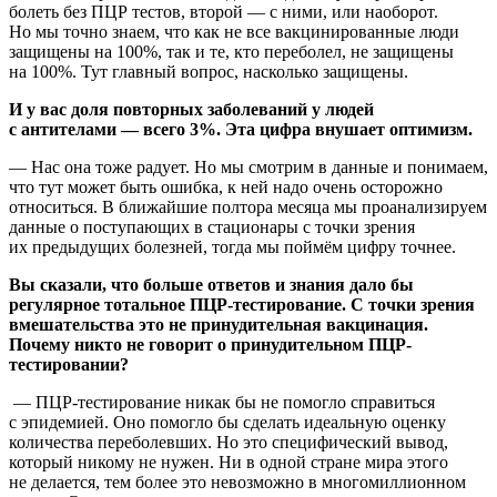
болеть без ПЦР тестов, второй — с ними, или наоборот.
Но мы точно знаем, что как не все вакцинированные люди
защищены на 100%, так и те, кто переболел, не защищены
на 100%. Тут главный вопрос, насколько защищены.
И у вас доля повторных заболеваний у людей
с антителами — всего 3%. Эта цифра внушает оптимизм.
— Нас она тоже радует. Но мы смотрим в данные и понимаем,
что тут может быть ошибка, к ней надо очень осторожно
относиться. В ближайшие полтора месяца мы проанализируем
данные о поступающих в стационары с точки зрения
их предыдущих болезней, тогда мы поймём цифру точнее.
Вы сказали, что больше ответов и знания дало бы
регулярное тотальное ПЦР-тестирование. С точки зрения
вмешательства это не принудительная вакцинация.
Почему никто не говорит о принудительном ПЦР-
тестировании?
— ПЦР-тестирование никак бы не помогло справиться
с эпидемией. Оно помогло бы сделать идеальную оценку
количества переболевших. Но это специфический вывод,
который никому не нужен. Ни в одной стране мира этого
не делается, тем более это невозможно в многомиллионном