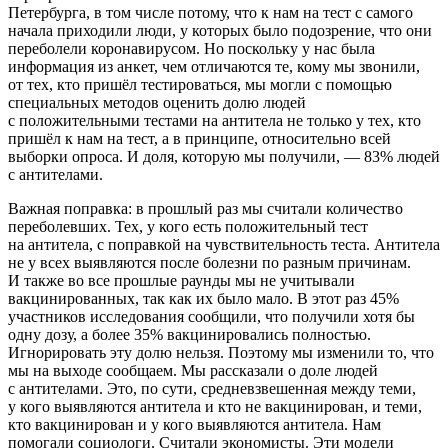
Петербурга, в том числе потому, что к нам на тест с самого
начала приходили люди, у которых было подозрение, что они
переболели коронавирусом. Но поскольку у нас была
информация из анкет, чем отличаются те, кому мы звонили,
от тех, кто пришёл тестироваться, мы могли с помощью
специальных методов оценить долю людей
с положительными тестами на антитела не только у тех, кто
пришёл к нам на тест, а в принципе, относительно всей
выборки опроса. И доля, которую мы получили, — 83% людей
с антителами.
Важная поправка: в прошлый раз мы считали количество
переболевших. Тех, у кого есть положительный тест
на антитела, с поправкой на чувствительность теста. Антитела
не у всех выявляются после болезни по разным причинам.
И также во все прошлые раунды мы не учитывали
вакцинированных, так как их было мало. В этот раз 45%
участников исследования сообщили, что получили хотя бы
одну дозу, а более 35% вакцинировались полностью.
Игнорировать эту долю нельзя. Поэтому мы изменили то, что
мы на выходе сообщаем. Мы рассказали о доле людей
с антителами. Это, по сути, средневзвешенная между теми,
у кого выявляются антитела и кто не вакцинирован, и теми,
кто вакцинирован и у кого выявляются антитела. Нам
помогали социологи. Считали экономисты. Эти модели