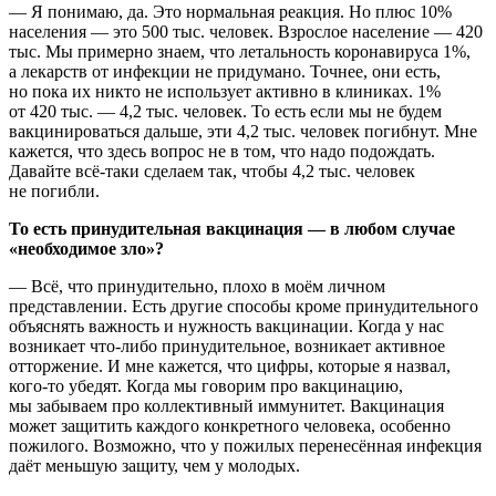
— Я понимаю, да. Это нормальная реакция. Но плюс 10%
населения — это 500 тыс. человек. Взрослое население — 420
тыс. Мы примерно знаем, что летальность коронавируса 1%,
а лекарств от инфекции не придумано. Точнее, они есть,
но пока их никто не использует активно в клиниках. 1%
от 420 тыс. — 4,2 тыс. человек. То есть если мы не будем
вакцинироваться дальше, эти 4,2 тыс. человек погибнут. Мне
кажется, что здесь вопрос не в том, что надо подождать.
Давайте всё-таки сделаем так, чтобы 4,2 тыс. человек
не погибли.
То есть принудительная вакцинация — в любом случае
«необходимое зло»?
— Всё, что принудительно, плохо в моём личном
представлении. Есть другие способы кроме принудительного
объяснять важность и нужность вакцинации. Когда у нас
возникает что-либо принудительное, возникает активное
отторжение. И мне кажется, что цифры, которые я назвал,
кого-то убедят. Когда мы говорим про вакцинацию,
мы забываем про коллективный иммунитет. Вакцинация
может защитить каждого конкретного человека, особенно
пожилого. Возможно, что у пожилых перенесённая инфекция
даёт меньшую защиту, чем у молодых.