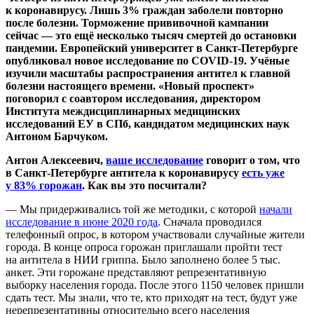
к коронавирусу. Лишь 3% граждан заболели повторно
после болезни. Торможение прививочной кампании
сейчас — это ещё несколько тысяч смертей до остановки
пандемии. Европейский университет в Санкт-Петербурге
опубликовал новое исследование по COVID-19. Учёные
изучили масштабы распространения антител к главной
болезни настоящего времени. «Новый проспект»
поговорил с соавтором исследования, директором
Института междисциплинарных медицинских
исследований ЕУ в СПб, кандидатом медицинских наук
Антоном Барчуком.
Антон Алексеевич,
ваше исследование
говорит о том, что
в Санкт-Петербурге антитела к коронавирусу
есть уже
у 83% горожан
. Как вы это посчитали?
— Мы придерживались той же методики, с которой
начали
исследование в июне 2020 года
. Сначала проводился
телефонный опрос, в котором участвовали случайные жители
города. В конце опроса горожан приглашали пройти тест
на антитела в НИИ гриппа. Было заполнено более 5 тыс.
анкет. Эти горожане представляют репрезентативную
выборку населения города. После этого 1150 человек пришли
сдать тест. Мы знали, что те, кто приходят на тест, будут уже
нерепрезентативны относительно всего населения