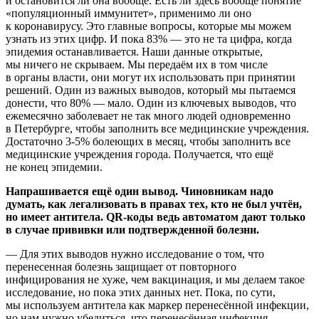
и остановится ли она вообще. Есть ли здесь вообще понятие
«популяционный иммунитет», применимо ли оно
к коронавирусу. Это главные вопросы, которые мы можем
узнать из этих цифр. И пока 83% — это не та цифра, когда
эпидемия останавливается. Наши данные открытые,
мы ничего не скрываем. Мы передаём их в том числе
в органы власти, они могут их использовать при принятии
решений. Один из важных выводов, который мы пытаемся
донести, что 80% — мало. Один из ключевых выводов, что
ежемесячно заболевает не так много людей одновременно
в Петербурге, чтобы заполнить все медицинские учреждения.
Достаточно 3-5% болеющих в месяц, чтобы заполнить все
медицинские учреждения города. Получается, что ещё
не конец эпидемии.
Напрашивается ещё один вывод. Чиновникам надо
думать, как легализовать в правах тех, кто не был учтён,
но имеет антитела. QR-коды ведь автоматом дают только
в случае прививки или подтвержденной болезни.
— Для этих выводов нужно исследование о том, что
перенесенная болезнь защищает от повторного
инфицирования не хуже, чем вакцинация, и мы делаем такое
исследование, но пока этих данных нет. Пока, по сути,
мы используем антитела как маркер перенесённой инфекции,
но нам нужно убедиться, что перенесённая инфекция