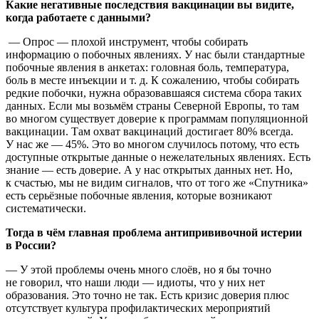
Какие негативные последствия вакцинации вы видите,
когда работаете с данными?
— Опрос — плохой инструмент, чтобы собирать
информацию о побочных явлениях. У нас были стандартные
побочные явления в анкетах: головная боль, температура,
боль в месте инъекции и т. д. К сожалению, чтобы собирать
редкие побочки, нужна образовавшаяся система сбора таких
данных. Если мы возьмём страны Северной Европы, то там
во многом существует доверие к программам популяционной
вакцинации. Там охват вакцинаций достигает 80% всегда.
У нас же — 45%. Это во многом случилось потому, что есть
доступные открытые данные о нежелательных явлениях. Есть
знание — есть доверие. А у нас открытых данных нет. Но,
к счастью, мы не видим сигналов, что от того же «Спутника»
есть серьёзные побочные явления, которые возникают
систематически.
Тогда в чём главная проблема антипрививочной истерии
в России?
— У этой проблемы очень много слоёв, но я бы точно
не говорил, что наши люди — идиоты, что у них нет
образования. Это точно не так. Есть кризис доверия плюс
отсутствует культура профилактических мероприятий