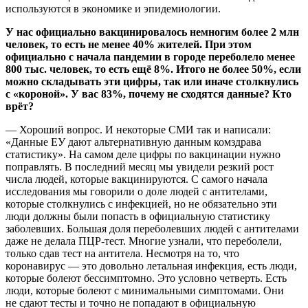
используются в экономике и эпидемиологии.
У нас официально вакцинировалось немногим более 2 млн
человек, то есть не менее 40% жителей. При этом
официально с начала пандемии в городе переболело менее
800 тыс. человек, то есть ещё 8%. Итого не более 50%, если
можно складывать эти цифры, так или иначе столкнулись
с «короной». У вас 83%, почему не сходятся данные? Кто
врёт?
— Хороший вопрос. И некоторые СМИ так и написали:
«Данные ЕУ дают альтернативную данным комздрава
статистику». На самом деле цифры по вакцинации нужно
поправлять. В последний месяц мы увидели резкий рост
числа людей, которые вакцинируются. С самого начала
исследования мы говорили о доле людей с антителами,
которые столкнулись с инфекцией, но не обязательно эти
люди должны были попасть в официальную статистику
заболевших. Большая доля переболевших людей с антителами
даже не делала ПЦР-тест. Многие узнали, что переболели,
только сдав тест на антитела. Несмотря на то, что
коронавирус — это довольно летальная инфекция, есть люди,
которые болеют бессимптомно. Это условно четверть. Есть
люди, которые болеют с минимальными симптомами. Они
не сдают тесты и точно не попадают в официальную