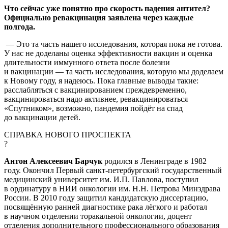
Что сейчас уже понятно про скорость падения антител?
Официально ревакцинация заявлена через каждые
полгода.
— Это та часть нашего исследования, которая пока не готова.
У нас не доделаны оценка эффективности вакцин и оценка
длительности иммунного ответа после болезни
и вакцинации — та часть исследования, которую мы доделаем
к Новому году, я надеюсь. Пока главные выводы такие:
расслабляться с вакцинированием преждевременно,
вакцинироваться надо активнее, ревакцинироваться
«Спутником», возможно, пандемия пойдёт на спад
до вакцинации детей.
СПРАВКА НОВОГО ПРОСПЕКТА
?
Антон Алексеевич Барчук
родился в Ленинграде в 1982
году. Окончил Первый санкт-петербургский государственный
медицинский университет им. И.П. Павлова, поступил
в ординатуру в НИИ онкологии им. Н.Н. Петрова Минздрава
России. В 2010 году защитил кандидатскую диссертацию,
посвящённую ранней диагностике рака лёгкого и работал
в научном отделении торакальной онкологии, доцент
отделения дополнительного профессионального образования