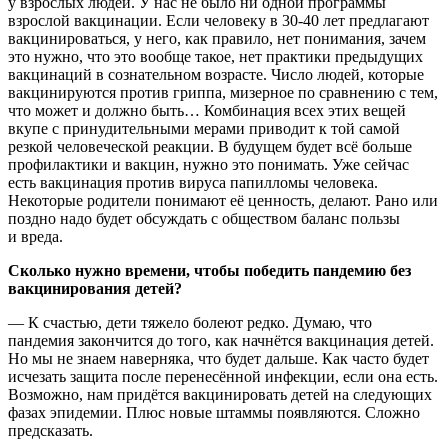
у взрослых людей. У нас не было ни одной программы
взрослой вакцинации. Если человеку в 30-40 лет предлагают
вакцинироваться, у него, как правило, нет понимания, зачем
это нужно, что это вообще такое, нет практики предыдущих
вакцинаций в сознательном возрасте. Число людей, которые
вакцинируются против гриппа, мизерное по сравнению с тем,
что может и должно быть… Комбинация всех этих вещей
вкупе с принудительными мерами приводит к той самой
резкой человеческой реакции. В будущем будет всё больше
профилактики и вакцин, нужно это понимать. Уже сейчас
есть вакцинация против вируса папилломы человека.
Некоторые родители понимают её ценность, делают. Рано или
поздно надо будет обсуждать с обществом баланс пользы
и вреда.
Сколько нужно времени, чтобы победить пандемию без
вакцинирования детей?
— К счастью, дети тяжело болеют редко. Думаю, что
пандемия закончится до того, как начнётся вакцинация детей.
Но мы не знаем наверняка, что будет дальше. Как часто будет
исчезать защита после перенесённой инфекции, если она есть.
Возможно, нам придётся вакцинировать детей на следующих
фазах эпидемии. Плюс новые штаммы появляются. Сложно
предсказать.