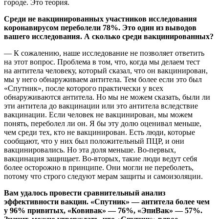
городе. Это теория.
Среди не вакцинированных участников исследования
коронавирусом переболели 78%. Это один из выводов
вашего исследования. А сколько среди вакцинированных?
— К сожалению, наше исследование не позволяет ответить
на этот вопрос. Проблема в том, что, когда мы делаем тест
на антитела человеку, который сказал, что он вакцинирован,
мы у него обнаруживаем антитела. Тем более если это был
«Спутник», после которого практически у всех
обнаруживаются антитела. Но мы не можем сказать, были ли
эти антитела до вакцинации или это антитела вследствие
вакцинации. Если человек не вакцинирован, мы можем
понять, переболел ли он. Я бы эту долю оценивал меньше,
чем среди тех, кто не вакцинирован. Есть люди, которые
сообщают, что у них был положительный ПЦР, и они
вакцинировались. Но эта доля меньше. Во-первых,
вакцинация защищает. Во-вторых, такие люди ведут себя
более осторожно в принципе. Они могли не переболеть,
потому что строго следуют мерам защиты и самоизоляции.
Вам удалось провести сравнительный анализ
эффективности вакцин. «Спутник» — антитела более чем
у 96% привитых, «Ковивак» — 76%, «ЭпиВак» — 57%.