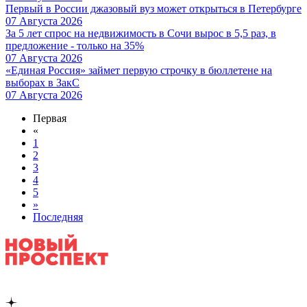
Первый в России джазовый вуз может открыться в Петербурге
07 Августа 2026
За 5 лет спрос на недвижимость в Сочи вырос в 5,5 раз, в
предложение - только на 35%
07 Августа 2026
«Единая Россия» займет первую строчку в бюллетене на
выборах в ЗакС
07 Августа 2026
Первая
«
1
2
3
4
5
»
Последняя