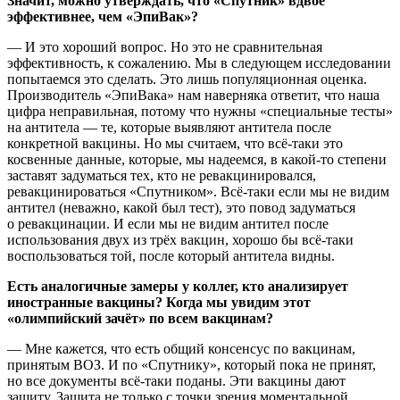
Значит, можно утверждать, что «Спутник» вдвое
эффективнее, чем «ЭпиВак»?
— И это хороший вопрос. Но это не сравнительная
эффективность, к сожалению. Мы в следующем исследовании
попытаемся это сделать. Это лишь популяционная оценка.
Производитель «ЭпиВака» нам наверняка ответит, что наша
цифра неправильная, потому что нужны «специальные тесты»
на антитела — те, которые выявляют антитела после
конкретной вакцины. Но мы считаем, что всё-таки это
косвенные данные, которые, мы надеемся, в какой-то степени
заставят задуматься тех, кто не ревакцинировался,
ревакцинироваться «Спутником». Всё-таки если мы не видим
антител (неважно, какой был тест), это повод задуматься
о ревакцинации. И если мы не видим антител после
использования двух из трёх вакцин, хорошо бы всё-таки
воспользоваться той, после который антитела видны.
Есть аналогичные замеры у коллег, кто анализирует
иностранные вакцины? Когда мы увидим этот
«олимпийский зачёт» по всем вакцинам?
— Мне кажется, что есть общий консенсус по вакцинам,
принятым ВОЗ. И по «Спутнику», который пока не принят,
но все документы всё-таки поданы. Эти вакцины дают
защиту. Защита не только с точки зрения моментальной