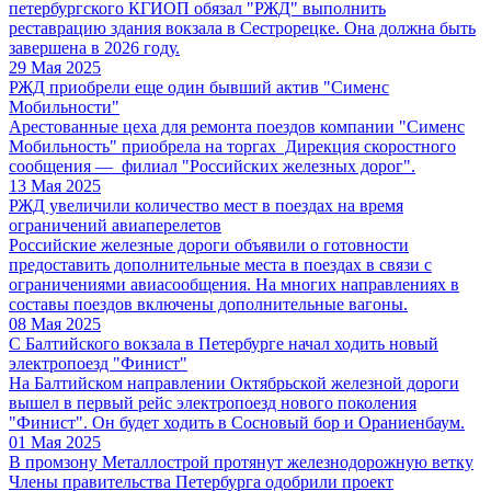
петербургского КГИОП обязал "РЖД" выполнить
реставрацию здания вокзала в Сестрорецке. Она должна быть
завершена в 2026 году.
29 Мая 2025
РЖД приобрели еще один бывший актив "Сименс
Мобильности"
Арестованные цеха для ремонта поездов компании "Сименс
Мобильность" приобрела на торгах Дирекция скоростного
сообщения — филиал "Российских железных дорог".
13 Мая 2025
РЖД увеличили количество мест в поездах на время
ограничений авиаперелетов
Российские железные дороги объявили о готовности
предоставить дополнительные места в поездах в связи с
ограничениями авиасообщения. На многих направлениях в
составы поездов включены дополнительные вагоны.
08 Мая 2025
С Балтийского вокзала в Петербурге начал ходить новый
электропоезд "Финист"
На Балтийском направлении Октябрьской железной дороги
вышел в первый рейс электропоезд нового поколения
"Финист". Он будет ходить в Сосновый бор и Ораниенбаум.
01 Мая 2025
В промзону Металлострой протянут железнодорожную ветку
Члены правительства Петербурга одобрили проект