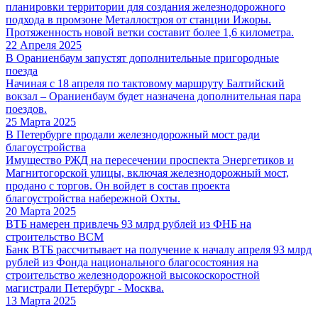
планировки территории для создания железнодорожного
подхода в промзоне Металлостроя от станции Ижоры.
Протяженность новой ветки составит более 1,6 километра.
22 Апреля 2025
В Ораниенбаум запустят дополнительные пригородные
поезда
Начиная с 18 апреля по тактовому маршруту Балтийский
вокзал – Ораниенбаум будет назначена дополнительная пара
поездов.
25 Марта 2025
В Петербурге продали железнодорожный мост ради
благоустройства
Имущество РЖД на пересечении проспекта Энергетиков и
Магнитогорской улицы, включая железнодорожный мост,
продано с торгов. Он войдет в состав проекта
благоустройства набережной Охты.
20 Марта 2025
ВТБ намерен привлечь 93 млрд рублей из ФНБ на
строительство ВСМ
Банк ВТБ рассчитывает на получение к началу апреля 93 млрд
рублей из Фонда национального благосостояния на
строительство железнодорожной высокоскоростной
магистрали Петербург - Москва.
13 Марта 2025