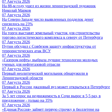
07 Августа 2026
На 88-м году ушел из жизни ленинградский художник
Николай Марков
07 Августа 2026
На Северо-Западе число выявленных подделок денег
снизилось на 23%
07 Августа 2026
На торги выставят земельный участок для строительства
торгово-логистического комплекса к северу от Петербурга
07 Августа 2026
Путин обсудил с Совбезом защиту инфраструктуры от
террористических атак ВСУ
07 Августа 2026
«Газпром нефть» выбрала лучшие технологии молодых
ученых для нефтегазовой отрасли
07 Августа 2026
Первый неолитический могильник обнаружили в
Ленинградской области
07 Августа 2026
Первый в России джазовый вуз может открыться в Петербурге
07 Августа 2026
За 5 лет спрос на недвижимость в Сочи вырос в 5,5 раз, в
предложение - только на 35%
07 Августа 2026
«Единая Россия» займет первую строчку в бюллетене на