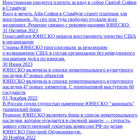
Иностранцам придется платить за вход в собор Святой Софии
в Стамбуле
Вход в мечеть Айя-София в Стамбуле станет платным для
иностранцев. До сих пор туда свободно пускали всех
желающих. Решение связано с рекомендациями ЮНЕСКО.
31 Октября 2023
Генассамблея ЮНЕСКО решила восстановить членство США
в организации
Страны ЮНЕСКО проголосовали за резолюцию
о возвращении США в состав организации без немедленного
погашения долга по взносам.
30 Июня 2023
ЮНЕСКО включила в списки нематериального культурного
наследия 47 новых объектов
ЮНЕСКО включила в списки нематериального культурного
наследия 47 новых элементов. С инициативой выступили 60
государств
03 Декабря 2022
В России сочли глупостью намерение ЮНЕСКО "защищать"
украинский борщ
Решение ЮНЕСКО включить борщ в список нематериального
наследия, которое нуждается в срочной защите — глупость,
заявил ответственный секретарь комиссии РФ по делам
ЮНЕСКО Григорий Орджоникидзе.
20 Ноября 2022