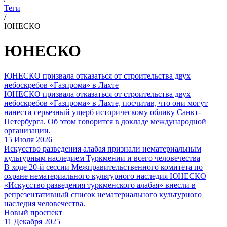
Теги
/
ЮНЕСКО
ЮНЕСКО
ЮНЕСКО призвала отказаться от строительства двух
небоскребов «Газпрома» в Лахте
ЮНЕСКО призвала отказаться от строительства двух
небоскребов «Газпрома» в Лахте, посчитав, что они могут
нанести серьезный ущерб историческому облику Санкт-
Петербурга. Об этом говорится в докладе международной
организации.
15 Июля 2026
Искусство разведения алабая признали нематериальным
культурным наследием Туркмении и всего человечества
В ходе 20-й сессии Межправительственного комитета по
охране нематериального культурного наследия ЮНЕСКО
«Искусство разведения туркменского алабая» внесли в
репрезентативный список нематериального культурного
наследия человечества.
Новый проспект
11 Декабря 2025