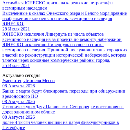
Ассамблея ЮНЕСКО признала карельские петроглифы
всемирным наследием
Высеченные в скалах Онежского озера и Белого моря древние
изображения включены в cписок всемирного наследия
ЮНЕСКО.
28 Июля 2021
ЮНЕСКО исключил Ливерпуль из числа объектов
всемирного наследия из-за проекта по ремонту набережной
ЮНЕСКО исключило Ливерпуль из своего списка
всемирного наследия. Причиной послужили планы городских
властей по реконструкции исторической набережной, которая
тянется через основные коммерческие районы города.
25 Июля 2021
Актуально сегодня
Умер отец Лионеля Месси
08 Августа 2026
Банки с марта будут блокировать переводы при обнаружении
вредоносного ПО
08 Августа 2026
Историческую «Дачу Павлова» в Сестрорецке восстановят в
дореволюционном облике
08 Августа 2026
Более 4 тысяч человек вышли на парад физкультурников в
Петербурге