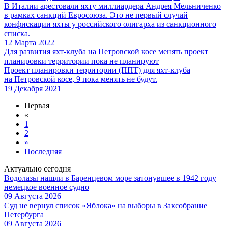
В Италии арестовали яхту миллиардера Андрея Мельниченко
в рамках санкций Евросоюза. Это не первый случай
конфискации яхты у российского олигарха из санкционного
списка.
12 Марта 2022
Для развития яхт-клуба на Петровской косе менять проект
планировки территории пока не планируют
Проект планировки территории (ППТ) для яхт-клуба
на Петровской косе, 9 пока менять не будут.
19 Декабря 2021
Первая
«
1
2
»
Последняя
Актуально сегодня
Водолазы нашли в Баренцевом море затонувшее в 1942 году
немецкое военное судно
09 Августа 2026
Суд не вернул список «Яблока» на выборы в Заксобрание
Петербурга
09 Августа 2026