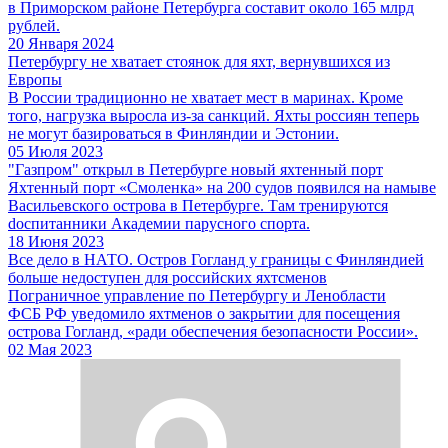
в Приморском районе Петербурга составит около 165 млрд
рублей.
20 Января 2024
Петербургу не хватает стоянок для яхт, вернувшихся из
Европы
В России традиционно не хватает мест в маринах. Кроме
того, нагрузка выросла из-за санкций. Яхты россиян теперь
не могут базироваться в Финляндии и Эстонии.
05 Июля 2023
"Газпром" открыл в Петербурге новый яхтенный порт
Яхтенный порт «Смоленка» на 200 судов появился на намыве
Васильевского острова в Петербурге. Там тренируются
dоспитанники Академии парусного спорта.
18 Июня 2023
Все дело в НАТО. Остров Гогланд у границы с Финляндией
больше недоступен для российских яхтсменов
Пограничное управление по Петербургу и Ленобласти
ФСБ РФ уведомило яхтменов о закрытии для посещения
острова Гогланд, «ради обеспечения безопасности России».
02 Мая 2023