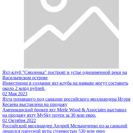
Яхт-клуб "Смоленка" построят в устье одноименной реки на
Васильевском острове
Инвестиции в создание яхт-клуба на намыве могут составить
около 2 млрд рублей.
02 Мая 2023
Яхта попавшего под санкции российского миллиардера Игоря
Кесаева выставлена на продажу
Американский брокер яхт Merle Wood & Associates выставил
на продажу яхту MySky почти за 30 млн евро.
02 Октября 2022
Российский миллиардер Андрей Мельниченко из-за санкций
лишился парусной яхты стоимостью 530 млн евро