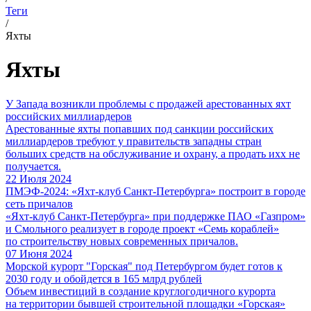
Теги
/
Яхты
Яхты
У Запада возникли проблемы с продажей арестованных яхт
российских миллиардеров
Арестованные яхты попавших под санкции российских
миллиардеров требуют у правительств западны стран
больших средств на обслуживание и охрану, а продать ихх не
получается.
22 Июля 2024
ПМЭФ-2024: «Яхт-клуб Санкт-Петербурга» построит в городе
сеть причалов
«Яхт-клуб Санкт-Петербурга» при поддержке ПАО «Газпром»
и Смольного реализует в городе проект «Семь кораблей»
по строительству новых современных причалов.
07 Июня 2024
Морской курорт "Горская" под Петербургом будет готов к
2030 году и обойдется в 165 млрд рублей
Объем инвестиций в создание круглогодичного курорта
на территории бывшей строительной площадки «Горская»