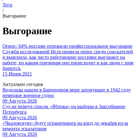
Теги
/
Выгорание
Выгорание
Опрос: 64% россиян пережили профессиональное выгорание
Служба исследований hh.ru провела опрос среди соискателей
и выяснила, как часто работающие россияне выгорают на
работе, по каким причинам оно происходит и как люди с ним
борются.
15 Июня 2021
Актуально сегодня
Водолазы нашли в Баренцевом море затонувшее в 1942 году
немецкое военное судно
09 Августа 2026
Суд не вернул список «Яблока» на выборы в Заксобрание
Петербурга
09 Августа 2026
«Чкаловскую» будут ограничивать на вход до декабря из-за
ремонта эскалаторов
09 Августа 2026