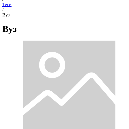
Теги
/
Вуз
Вуз