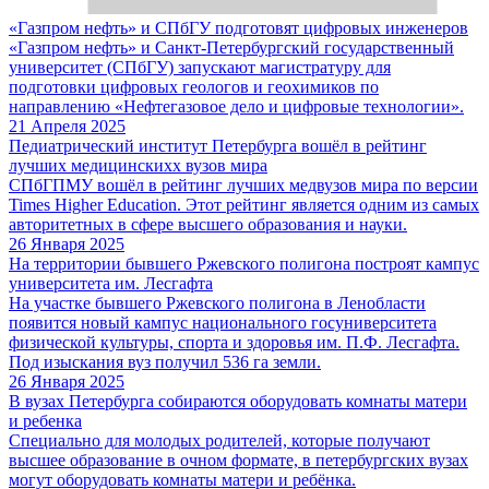
«Газпром нефть» и СПбГУ подготовят цифровых инженеров
«Газпром нефть» и Санкт-Петербургский государственный
университет (СПбГУ) запускают магистратуру для
подготовки цифровых геологов и геохимиков по
направлению «Нефтегазовое дело и цифровые технологии».
21 Апреля 2025
Педиатрический институт Петербурга вошёл в рейтинг
лучших медицинскихх вузов мира
СПбГПМУ вошёл в рейтинг лучших медвузов мира по версии
Times Higher Education. Этот рейтинг является одним из самых
авторитетных в сфере высшего образования и науки.
26 Января 2025
На территории бывшего Ржевского полигона построят кампус
университета им. Лесгафта
На участке бывшего Ржевского полигона в Ленобласти
появится новый кампус национального госуниверситета
физической культуры, спорта и здоровья им. П.Ф. Лесгафта.
Под изыскания вуз получил 536 га земли.
26 Января 2025
В вузах Петербурга собираются оборудовать комнаты матери
и ребенка
Специально для молодых родителей, которые получают
высшее образование в очном формате, в петербургских вузах
могут оборудовать комнаты матери и ребёнка.