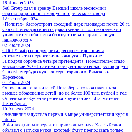
18 Января 2025
Setl Group сдал в аренду Высшей школе экономики
отреставрированный корпус исторического завода
12 Сентября 2024
«Политех» благоустроит соседний парк площадью почти 20 га
Санкт-Петербургский государственный Политехнический
университет собирается благоустраивать прилегающую
парковую зону.
02 Июля 2024
СПбГУ выбрал подрядчика для проектирования и
строительства первого этапа кампуса в Пушкине
За подряд боролись четыре претендента. Победителем стало
московское АО «Политехстрой», которое сейчас реставрирует
Санкт-Петербургскую консерваторию им. Римского-
Корсакова.
01 Июля 2024
Опрос: половина жителей Петербурга готова платить за
высшее образование детей, но не более 100 тыс. рублей в год
Оплачивать обучение ребенка в вузе готовы 58% жителей
Петербурга.
10 Апреля 2024
Финляндия запустила первый в мире университетский курс в
TikTok
В Финляндии университет прикладных наук Хаага-Хелия
объявил о запуске курса, который будут преподавать только