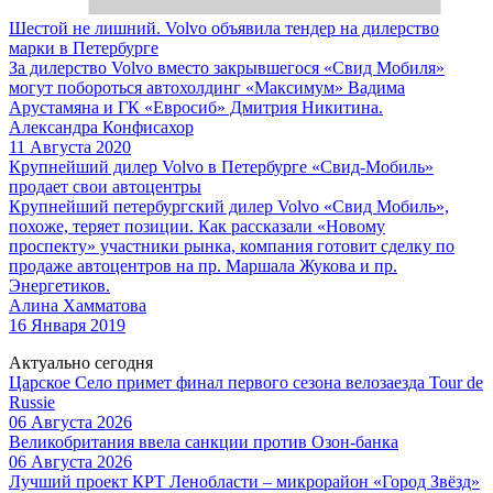
Шестой не лишний. Volvo объявила тендер на дилерство
марки в Петербурге
За дилерство Volvo вместо закрывшегося «Свид Мобиля»
могут побороться автохолдинг «Максимум» Вадима
Арустамяна и ГК «Евросиб» Дмитрия Никитина.
Александра Конфисахор
11 Августа 2020
Крупнейший дилер Volvo в Петербурге «Свид-Мобиль»
продает свои автоцентры
Крупнейший петербургский дилер Volvo «Свид Мобиль»,
похоже, теряет позиции. Как рассказали «Новому
проспекту» участники рынка, компания готовит сделку по
продаже автоцентров на пр. Маршала Жукова и пр.
Энергетиков.
Алина Хамматова
16 Января 2019
Актуально сегодня
Царское Село примет финал первого сезона велозаезда Tour de
Russie
06 Августа 2026
Великобритания ввела санкции против Озон-банка
06 Августа 2026
Лучший проект КРТ Ленобласти – микрорайон «Город Звёзд»