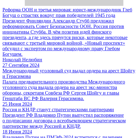
Реформа ООН и третья мировая: юрист-международник Глеб
Богуш о страстях вокруг прав победителей 1945 года
Президент Финляндии Александр Стубб предложил
реформировать Совет Безопасности ООН. Россия против
инициативы Стубба. В чём позитив идей финского
президента, а где здесь прячутся риски, которые некоторые
связывают с третьей мировой войной, «Новый проспект»
обсудил с экспертом по международному праву Глебом
Богушем.
Николай Нелюбин
27 Сентября 2024
Международный уголовный суд выдал ордера на арест Шойгу
и Герасимова
Палата предварительного производства Международного
уголовного суда выдала ордера на арест экс-министра
обороны, секретаря Совбеза РФ Сергея Шойгу и главы
Генштаба ВС РФ Валерия Герасимова.
25 Июня 2024
Россия и КНДР станут стратегическими партнерами
Президент РФ Владимир Путин выпустил распоряжение
о подписании договора о всеобъемлющем стратегическом
партнерстве между Россией и КНДР.
18 Июня 2024
Владимир Путин на ПМЭФ-2024 встретится с лидерами