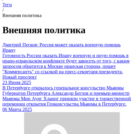
Теги
/
Внешняя политика
Внешняя политика
Дмитрий Песков: Россия может оказать военную помощь
Ирану
Готовность России оказать Ирану военную и иную помощь в
ирано-израильском конфликте будет зависеть от того, с каким
запросом обратится к Москве иранская сторона, пишет
"Коммерсантъ" со ссылкой на пресс-секретаря президента.
Новый проспект
23 Июня 2025
В Петербурге открылось генеральное консульство Мьянмы
Губернатор Петербурга Александр Беглов и премьер-министр
Мьянмы Мин Аунг Хлаинг приняли участие в торжественной
церемонии открытия Генконсульства Мьянмы в Петербурге.
06 Марта 2025