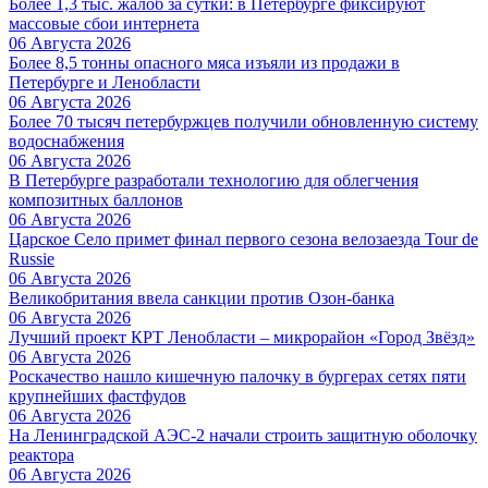
Более 1,3 тыс. жалоб за сутки: в Петербурге фиксируют
массовые сбои интернета
06 Августа 2026
Более 8,5 тонны опасного мяса изъяли из продажи в
Петербурге и Ленобласти
06 Августа 2026
Более 70 тысяч петербуржцев получили обновленную систему
водоснабжения
06 Августа 2026
В Петербурге разработали технологию для облегчения
композитных баллонов
06 Августа 2026
Царское Село примет финал первого сезона велозаезда Tour de
Russie
06 Августа 2026
Великобритания ввела санкции против Озон-банка
06 Августа 2026
Лучший проект КРТ Ленобласти – микрорайон «Город Звёзд»
06 Августа 2026
Роскачество нашло кишечную палочку в бургерах сетях пяти
крупнейших фастфудов
06 Августа 2026
На Ленинградской АЭС-2 начали строить защитную оболочку
реактора
06 Августа 2026