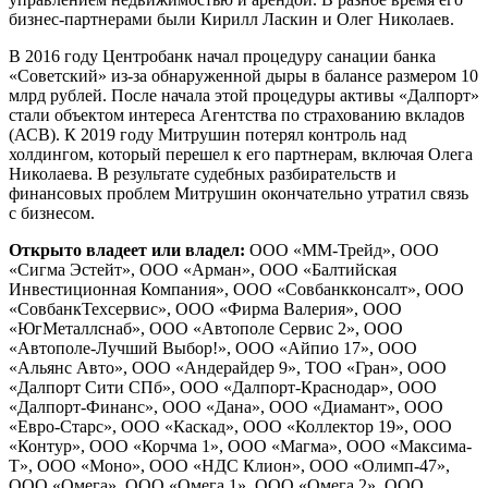
бизнес-партнерами были Кирилл Ласкин и Олег Николаев.
В 2016 году Центробанк начал процедуру санации банка
«Советский» из-за обнаруженной дыры в балансе размером 10
млрд рублей. После начала этой процедуры активы «Далпорт»
стали объектом интереса Агентства по страхованию вкладов
(АСВ). К 2019 году Митрушин потерял контроль над
холдингом, который перешел к его партнерам, включая Олега
Николаева. В результате судебных разбирательств и
финансовых проблем Митрушин окончательно утратил связь
с бизнесом.
Открыто владеет или владел:
ООО «ММ-Трейд», ООО
«Сигма Эстейт», ООО «Арман», ООО «Балтийская
Инвестиционная Компания», ООО «Совбанкконсалт», ООО
«СовбанкТехсервис», ООО «Фирма Валерия», ООО
«ЮгМеталлснаб», ООО «Автополе Сервис 2», ООО
«Автополе-Лучший Выбор!», ООО «Айпио 17», ООО
«Альянс Авто», ООО «Андерайдер 9», ТОО «Гран», ООО
«Далпорт Сити СПб», ООО «Далпорт-Краснодар», ООО
«Далпорт-Финанс», ООО «Дана», ООО «Диамант», ООО
«Евро-Старс», ООО «Каскад», ООО «Коллектор 19», ООО
«Контур», ООО «Корчма 1», ООО «Магма», ООО «Максима-
Т», ООО «Моно», ООО «НДС Клион», ООО «Олимп-47»,
ООО «Омега», ООО «Омега 1», ООО «Омега 2», ООО