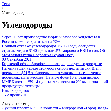
Теги
/
Углеводороды
Углеводороды
Через 30 лет производство нефти и газового конденсата в
России может сократиться на 72%
Полный отказ от углеводородов к 2050 году обойдется
странам мира в $140 трлн, или 3%, мирового ВВП в год. Об
этом заявил глава Сбербанка Герман Греф.
03 Сентября 2021
Биржевой обзор. Заработали свои родные углеводородные
На минувшей неделе стоимость сырой нефти марки Brent
превысила $71,5 за баррель — это максимальное значение
последних пяти месяцев. На этом фоне 10 апреля индекс
ММВБ достиг 2591,4 пункта, что почти на 2% выше значений
предыдущей пятницы.
Илья Бородатов
15 Апреля 2019
Актуально сегодня
Лучший проект КРТ Ленобласти – микрорайон «Город Звёзд»