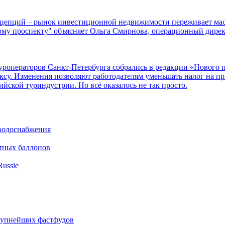
онцепций – рынок инвестиционной недвижимости переживает мас
вому проспекту" объясняет Ольга Смирнова, операционный дире
операторов Санкт-Петербурга собрались в редакции «Нового пр
су. Изменения позволяют работодателям уменьшать налог на при
йской туриндустрии. Но всё оказалось не так просто.
 водоснабжения
итных баллонов
Russie
крупнейших фастфудов