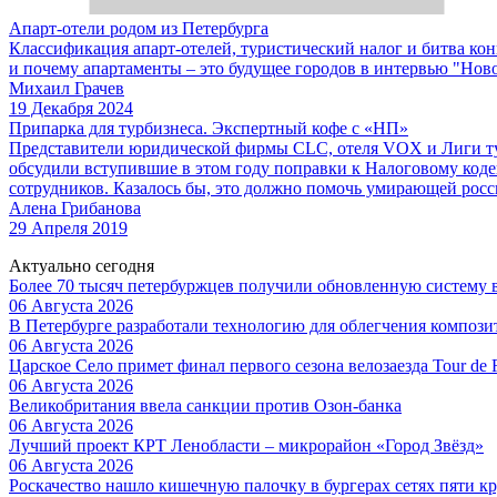
Апарт-отели родом из Петербурга
Классификация апарт-отелей, туристический налог и битва к
и почему апартаменты – это будущее городов в интервью "Но
Михаил Грачев
19 Декабря 2024
Припарка для турбизнеса. Экспертный кофе с «НП»
Представители юридической фирмы CLC, отеля VOX и Лиги тур
обсудили вступившие в этом году поправки к Налоговому кодек
сотрудников. Казалось бы, это должно помочь умирающей росси
Алена Грибанова
29 Апреля 2019
Актуально сегодня
Более 70 тысяч петербуржцев получили обновленную систему
06 Августа 2026
В Петербурге разработали технологию для облегчения композ
06 Августа 2026
Царское Село примет финал первого сезона велозаезда Tour de 
06 Августа 2026
Великобритания ввела санкции против Озон-банка
06 Августа 2026
Лучший проект КРТ Ленобласти – микрорайон «Город Звёзд»
06 Августа 2026
Роскачество нашло кишечную палочку в бургерах сетях пяти 