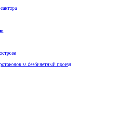
еактора
ов
острова
ротоколов за безбилетный проезд