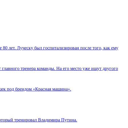
80 лет. Луческу был госпитализирован после того, как ему
 главного тренера команды. На его место уже ищут другого
шек под брендом «Красная машина».
который тренировал Владимира Путина.