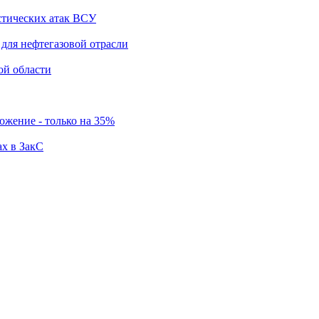
стических атак ВСУ
для нефтегазовой отрасли
ой области
ложение - только на 35%
ах в ЗакС