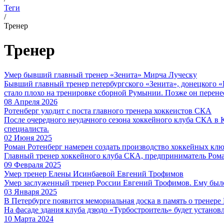
Теги
/
Тренер
Тренер
Умер бывший главный тренер «Зенита» Мирча Луческу
Бывший главный тренер петербургского «Зенита», донецкого «Ш
стало плохо на тренировке сборной Румынии. Позже он перене
08 Апреля 2026
Ротенберг уходит с поста главного тренера хоккеистов СКА
После очередного неудачного сезона хоккейного клуба СКА в 
специалиста.
02 Июня 2025
Роман Ротенберг намерен создать производство хоккейных кл
Главный тренер хоккейного клуба СКА, предприниматель Рома
09 Февраля 2025
Умер тренер Елены Исинбаевой Евгений Трофимов
Умер заслуженный тренер России Евгений Трофимов. Ему было
03 Января 2025
В Петербурге появится мемориальная доска в память о тренере
На фасаде здания клуба дзюдо «Турбостроитель» будет устано
10 Марта 2024