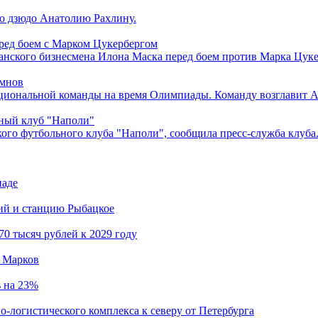
по дзюдо Анатолию Рахлину.
ред боем с Марком Цукербергом
анского бизнесмена Илона Маска перед боем против Марка Цуке
амнов
ациональной команды на время Олимпиады. Команду возглавит 
ьный клуб "Наполи"
кого футбольного клуба "Наполи", сообщила пресс-служба клуба
иаде
кий и станцию Рыбацкое
0 тысяч рублей к 2029 году
й Марков
ь на 23%
о-логистического комплекса к северу от Петербурга