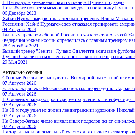
В Петербурге увековечат память тренера Путина по дзюдо
Петербурге появится мемориальная доска наставнику Путина 
06 Декабря 2023
Хабиб Нурмагомедов отказался быть тренером Илона Маска пе
Россиянин Хабиб Нурмагомедов отказался тренировать америк
04 Августа 2023
Главным тренером сборной России по хоккею стал Алексей Ж
Федерация хоккея России определилась с главным тренером н
28 Сентября 2021
Бывший тренер "Зенита" Лучано Спаллетти возглавил футбол
Лучано Спаллетти назначен на пост главного тренера итальянс
29 Мая 2021
Актуально сегодня
Сборные России не выступят на Всемирной шахматной олимп
07 Августа 2026
Часть электричек с Московского вокзала переведут на Ладожс
07 Августа 2026
В Смольном ожидают рост средней зарплаты в Петербурге до 17
07 Августа 2026
На 88-м году ушел из жизни ленинградский художник Никола
07 Августа 2026
На Северо-Западе число выявленных подделок денег снизилос
07 Августа 2026
На торги выставят земельный участок для строительства торгов