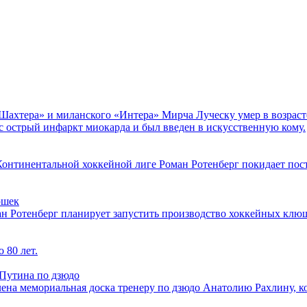
ахтера» и миланского «Интера» Мирча Луческу умер в возрасте 
с острый инфаркт миокарда и был введен в искусственную кому.
Континентальной хоккейной лиге Роман Ротенберг покидает пост
юшек
н Ротенберг планирует запустить производство хоккейных клю
 80 лет.
 Путина по дзюдо
влена мемориальная доска тренеру по дзюдо Анатолию Рахлину, 