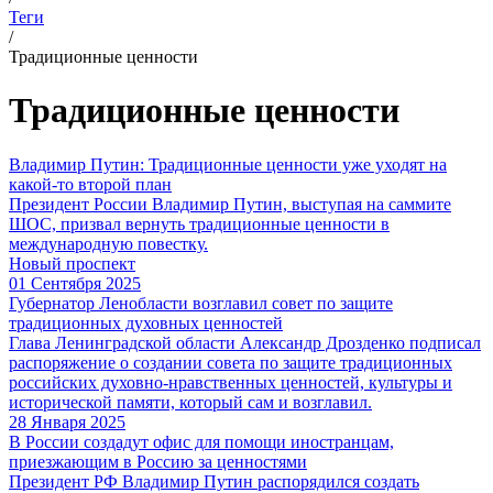
Теги
/
Традиционные ценности
Традиционные ценности
Владимир Путин: Традиционные ценности уже уходят на
какой-то второй план
Президент России Владимир Путин, выступая на саммите
ШОС, призвал вернуть традиционные ценности в
международную повестку.
Новый проспект
01 Сентября 2025
Губернатор Ленобласти возглавил совет по защите
традиционных духовных ценностей
Глава Ленинградской области Александр Дрозденко подписал
распоряжение о создании совета по защите традиционных
российских духовно-нравственных ценностей, культуры и
исторической памяти, который сам и возглавил.
28 Января 2025
В России создадут офис для помощи иностранцам,
приезжающим в Россию за ценностями
Президент РФ Владимир Путин распорядился создать