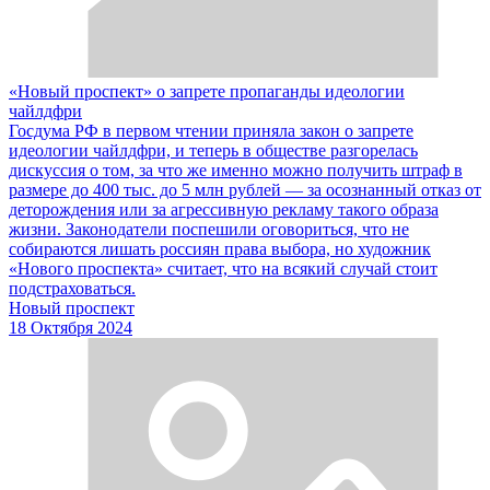
«Новый проспект» о запрете пропаганды идеологии
чайлдфри
Госдума РФ в первом чтении приняла закон о запрете
идеологии чайлдфри, и теперь в обществе разгорелась
дискуссия о том, за что же именно можно получить штраф в
размере до 400 тыс. до 5 млн рублей — за осознанный отказ от
деторождения или за агрессивную рекламу такого образа
жизни. Законодатели поспешили оговориться, что не
собираются лишать россиян права выбора, но художник
«Нового проспекта» считает, что на всякий случай стоит
подстраховаться.
Новый проспект
18 Октября 2024