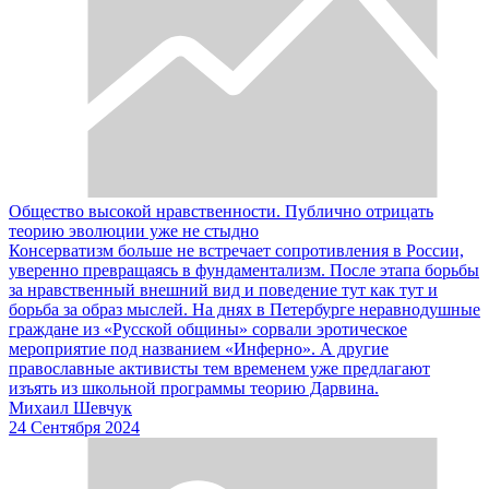
Общество высокой нравственности. Публично отрицать
теорию эволюции уже не стыдно
Консерватизм больше не встречает сопротивления в России,
уверенно превращаясь в фундаментализм. После этапа борьбы
за нравственный внешний вид и поведение тут как тут и
борьба за образ мыслей. На днях в Петербурге неравнодушные
граждане из «Русской общины» сорвали эротическое
мероприятие под названием «Инферно». А другие
православные активисты тем временем уже предлагают
изъять из школьной программы теорию Дарвина.
Михаил Шевчук
24 Сентября 2024