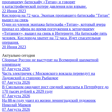
пропавшему батискафу «Титан» и говорят
о катастрофической потере давления или взрыве.
22 Июня 2023
Кислорода на 72 часа. Экипаж пропавшего батискафа "Титан"
вышел на связь
Один из членов экипажа батискафа «Титан», который вчера
пропал из эфира во время погружения к затонувшему
«Титанику», вышел на связь в Интернете. На батискафе пять
человек. Кислорода хватит на 72 часа. Идет спасательная
операция.
20 Июня 2023
Актуально сегодня
Сборные России не выступят на Всемирной шахматной
олимпиаде
07 Августа 2026
Часть электричек с Московского вокзала переведут на
Ладожский и станцию Рыбацкое
07 Августа 2026
В Смольном ожидают рост средней зарплаты в Петербурге до
170 тысяч рублей к 2029 году
07 Августа 2026
На 88-м году ушел из жизни ленинградский художник
Николай Марков
07 Августа 2026