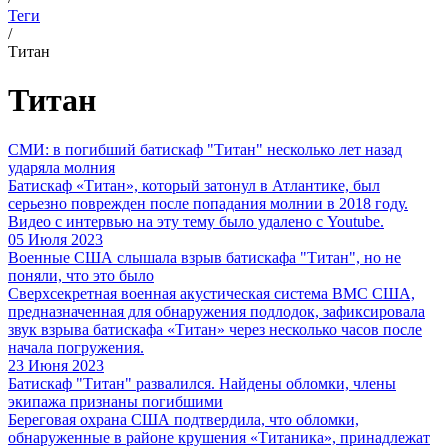
Теги
/
Титан
Титан
СМИ: в погибший батискаф "Титан" несколько лет назад
ударяла молния
Батискаф «Титан», который затонул в Атлантике, был
серьезно поврежден после попадания молнии в 2018 году.
Видео с интервью на эту тему было удалено с Youtube.
05 Июля 2023
Военные США слышала взрыв батискафа "Титан", но не
поняли, что это было
Сверхсекретная военная акустическая система ВМС США,
предназначенная для обнаружения подлодок, зафиксировала
звук взрыва батискафа «Титан» через несколько часов после
начала погружения.
23 Июня 2023
Батискаф "Титан" развалился. Найдены обломки, члены
экипажа признаны погибшими
Береговая охрана США подтвердила, что обломки,
обнаруженные в районе крушения «Титаника», принадлежат