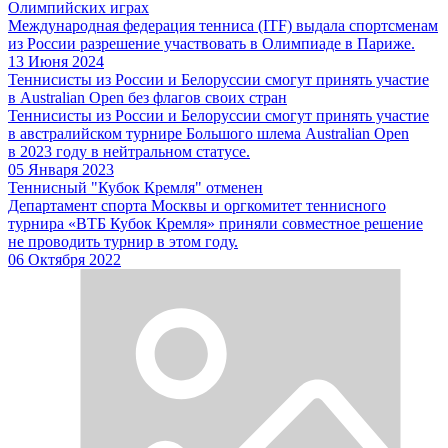
Олимпийских играх
Международная федерация тенниса (ITF) выдала спортсменам
из России разрешение участвовать в Олимпиаде в Париже.
13 Июня 2024
Теннисисты из России и Белоруссии смогут принять участие
в Australian Open без флагов своих стран
Теннисисты из России и Белоруссии смогут принять участие
в австралийском турнире Большого шлема Australian Open
в 2023 году в нейтральном статусе.
05 Января 2023
Теннисный "Кубок Кремля" отменен
Департамент спорта Москвы и оргкомитет теннисного
турнира «ВТБ Кубок Кремля» приняли совместное решение
не проводить турнир в этом году.
06 Октября 2022