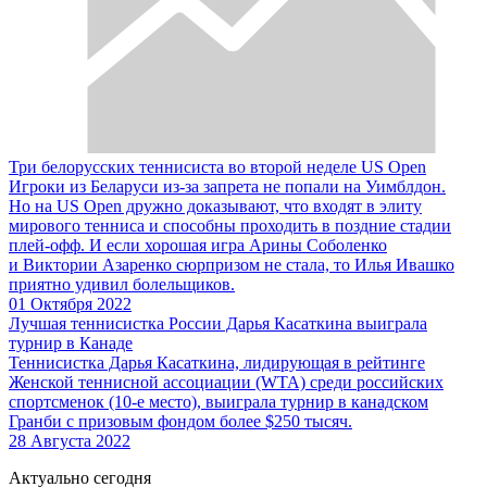
Три белорусских теннисиста во второй неделе US Open
Игроки из Беларуси из-за запрета не попали на Уимблдон.
Но на US Open дружно доказывают, что входят в элиту
мирового тенниса и способны проходить в поздние стадии
плей-офф. И если хорошая игра Арины Соболенко
и Виктории Азаренко сюрпризом не стала, то Илья Ивашко
приятно удивил болельщиков.
01 Октября 2022
Лучшая теннисистка России Дарья Касаткина выиграла
турнир в Канаде
Теннисистка Дарья Касаткина, лидирующая в рейтинге
Женской теннисной ассоциации (WTA) среди российских
спортсменок (10-е место), выиграла турнир в канадском
Гранби с призовым фондом более $250 тысяч.
28 Августа 2022
Актуально сегодня