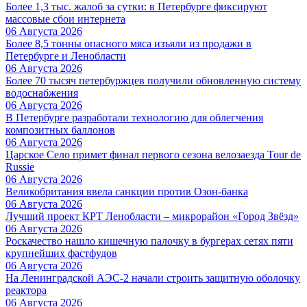
Более 1,3 тыс. жалоб за сутки: в Петербурге фиксируют
массовые сбои интернета
06 Августа 2026
Более 8,5 тонны опасного мяса изъяли из продажи в
Петербурге и Ленобласти
06 Августа 2026
Более 70 тысяч петербуржцев получили обновленную систему
водоснабжения
06 Августа 2026
В Петербурге разработали технологию для облегчения
композитных баллонов
06 Августа 2026
Царское Село примет финал первого сезона велозаезда Tour de
Russie
06 Августа 2026
Великобритания ввела санкции против Озон-банка
06 Августа 2026
Лучший проект КРТ Ленобласти – микрорайон «Город Звёзд»
06 Августа 2026
Роскачество нашло кишечную палочку в бургерах сетях пяти
крупнейших фастфудов
06 Августа 2026
На Ленинградской АЭС-2 начали строить защитную оболочку
реактора
06 Августа 2026