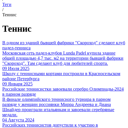
Теги
/
Теннис
Теннис
В одном из зданий бывшей фабрики "Скороход" сделают клуб
падел-тенниса
Московская сеть падел-клубов Lunda Padel купила здание
общей площадью 4,7 тыс. м2 на территории бывшей фабрики
"Скороход". Там сделают клуб для любителей спорта.
09 Июля 2025
Школу с теннисными кортами построили в Красносельском
районе Петербурга
09 Января 2025
Российские теннисистки завоевали серебро Олимпиады-2024
в парном разряде
В финале олимпийского теннисного турнира в парном
разряде у женщин россиянки Мирра Андреева и Диана
Шнайдер проиграли итальянкам и завоевали серебряные
медали.
04 Августа 2024
Российских теннисистов допустили к участию в