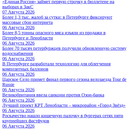
«Единая Россия» займет первую строчку в бюллетене на
выборах в ЗакС
07 Августа 2026
Более 1,3 тыс. жалоб за сутки: в Петербурге фиксируют
массовые сбои интернета
06 Августа 2026
Более 8,5 тонны опасного мяса изъяли из продажи в
Петербурге и Ленобласти
06 Августа 2026
Более 70 тысяч петербуржцев получили обновленную систему
водоснабжения
06 Августа 2026
В Петербурге разработали технологию для облегчения
композитных баллонов
06 Августа 2026
Царское Село примет финал первого сезона велозаезда Tour de
Russie
06 Августа 2026
Великобритания ввела санкции против Озон-банка
06 Августа 2026
Лучший проект КРТ Ленобласти – микрорайон «Город Звёзд»
06 Августа 2026
Роскачество нашло кишечную палочку в бургерах сетях пяти
крупнейших фастфудов
06 Августа 2026