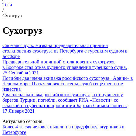
Теги
/
Сухогруз
Сухогруз
Сломался руль. Названа предварительная причина
столкновения сухогруза из Петербурга с турецким судном в
Босфоре
Предварительной причиной столкновения сухогрузов
в Босфоре стал отказ рулевого управления турецкого судна.
25 Сентября 2021
Погибли два члена экипажа российского сухогруза «Арвин» в
Черном море. Пять человек спасены, судьба еще шести не
известна
Два члена экипажа российского сухогруза, затонувшего у
берегов Турции, погибли, сообщает РИА «Новости» со
ссылкой на губернатор провинции Бартын Синана Гюнера.
17 Января 2021
Актуально сегодня
Более 4 тысяч человек вышли на парад физкультурников в
Петербурге