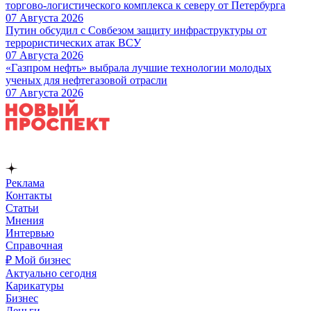
торгово-логистического комплекса к северу от Петербурга
07 Августа 2026
Путин обсудил с Совбезом защиту инфраструктуры от
террористических атак ВСУ
07 Августа 2026
«Газпром нефть» выбрала лучшие технологии молодых
ученых для нефтегазовой отрасли
07 Августа 2026
Реклама
Контакты
Статьи
Мнения
Интервью
Справочная
₽ Мой бизнес
Актуально сегодня
Карикатуры
Бизнес
Деньги