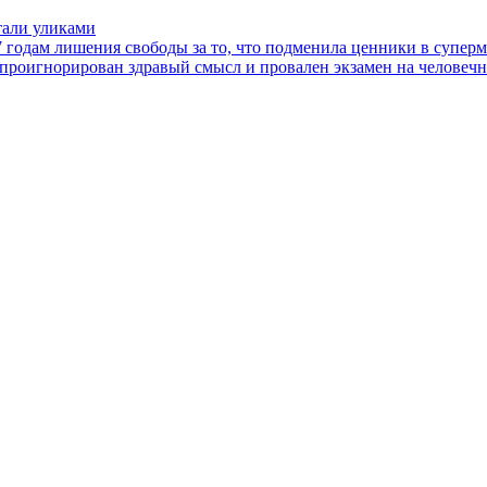
тали уликами
 годам лишения свободы за то, что подменила ценники в супер
 проигнорирован здравый смысл и провален экзамен на человечн