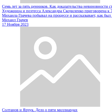
Семь лет за пять ценников. Как доказательства невиновности с
Художница и поэтесса Александра Скочиленко приговорена к 7
Михаила Грачева побывал на процессе и рассказывает, как был
Михаил Грачев
17 Ноября 2023
Солтанов и Ярчук. Дело о пяти миллиардах