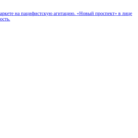
маркете на пацифистскую агитацию. «Новый проспект» в лице
ость.