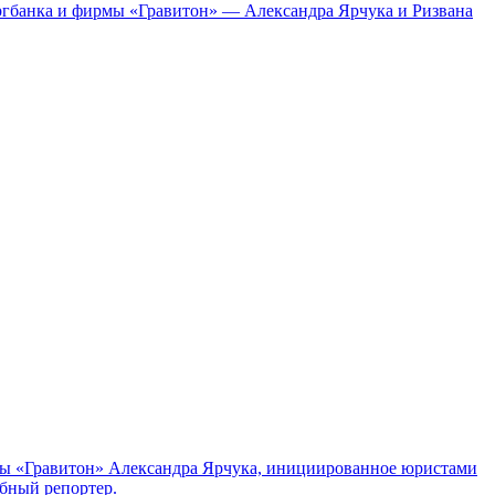
ргбанка и фирмы «Гравитон» — Александра Ярчука и Ризвана
рмы «Гравитон» Александра Ярчука, инициированное юристами
ебный репортер.