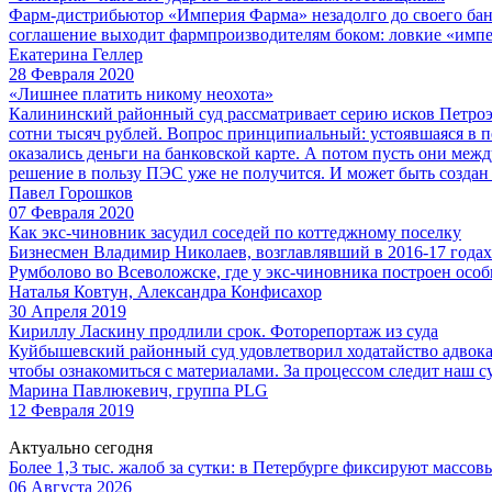
Фарм-дистрибьютор «Империя Фарма» незадолго до своего бан
соглашение выходит фармпроизводителям боком: ловкие «импе
Екатерина Геллер
28 Февраля 2020
«Лишнее платить никому неохота»
Калининский районный суд рассматривает серию исков Петроэ
сотни тысяч рублей. Вопрос принципиальный: устоявшаяся в пе
оказались деньги на банковской карте. А потом пусть они меж
решение в пользу ПЭС уже не получится. И может быть создан 
Павел Горошков
07 Февраля 2020
Как экс-чиновник засудил соседей по коттеджному поселку
Бизнесмен Владимир Николаев, возглавлявший в 2016-17 год
Румболово во Всеволожске, где у экс-чиновника построен особ
Наталья Ковтун, Александра Конфисахор
30 Апреля 2019
Кириллу Ласкину продлили срок. Фоторепортаж из суда
Куйбышевский районный суд удовлетворил ходатайство адвока
чтобы ознакомиться с материалами. За процессом следит наш с
Марина Павлюкевич, группа PLG
12 Февраля 2019
Актуально сегодня
Более 1,3 тыс. жалоб за сутки: в Петербурге фиксируют массов
06 Августа 2026