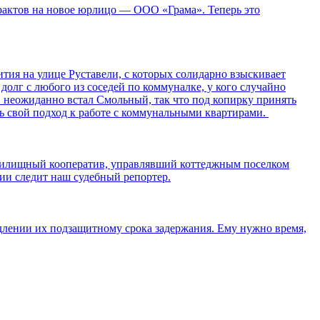
рактов на новое юрлицо — ООО «Грама». Теперь это
ия на улице Руставели, с которых солидарно взыскивает
долг с любого из соседей по коммуналке, у кого случайно
ов неожиданно встал Смольный, так что под копирку принять
ть свой подход к работе с коммунальными квартирами.
 жилищный кооператив, управлявший коттеджным поселком
ции следит наш судебный репортер.
длении их подзащитному срока задержания. Ему нужно время,