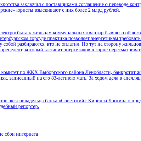
кротства заключил с поставщиками соглашение о переводе конт
рские» юристы взыскивают с них более 2 млрд рублей.
лектросбыта к жильцам коммунальных квартир бывшего общежит
тербургском горсуде практика позволяет энергетикам требовать 
ду собой разбираются, кто не оплатил. Но тут на сторону жильц
прецедент, который заставит энергетиков в корне пересматрива
ах комитет по ЖКХ Выборгского района Ленобласти, банкротит
няк, записанный на его 83-летнюю мать. За ходом дела в апелля
тов экс-совладельца банка «Советский» Кирилла Ласкина о про
удебный репортер.
ые сбои интернета