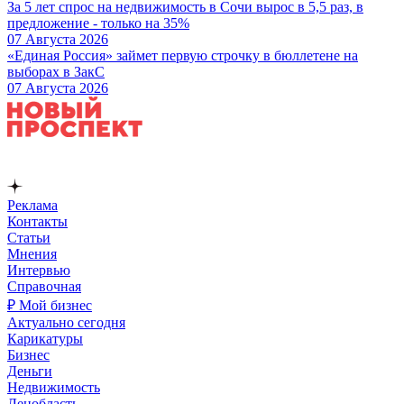
За 5 лет спрос на недвижимость в Сочи вырос в 5,5 раз, в
предложение - только на 35%
07 Августа 2026
«Единая Россия» займет первую строчку в бюллетене на
выборах в ЗакС
07 Августа 2026
Реклама
Контакты
Статьи
Мнения
Интервью
Справочная
₽ Мой бизнес
Актуально сегодня
Карикатуры
Бизнес
Деньги
Недвижимость
Ленобласть