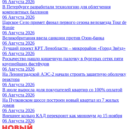
06 Августа 2026
В Петербурге разработали технологию для облегчения
композитных баллонов
06 Августа 2026
Царское Село примет финал первого сезона велозаезда Tour de
Russie
06 Августа 2026
Великобритания ввела санкции против Озон-банка
06 Августа 2026
Лучший проект КРТ Ленобласти – микрорайон «Город Звёзд»
06 Августа 2026
Роскачество нашло кишечную палочку в бургерах сетях пяти
крупнейших фастфудов
06 Августа 2026
На Ленинградской АЭС-2 начали строить защитную оболочку
реактора
06 Августа 2026
В июле выросла доля покупателей квартир со 100% оплатой
06 Августа 2026
На Пулковском шоссе построен новый квартал из 7 жилых
домов
06 Августа 2026
Внешнее кольцо КАД перекроют как минимум до 15 ноября
06 Августа 2026