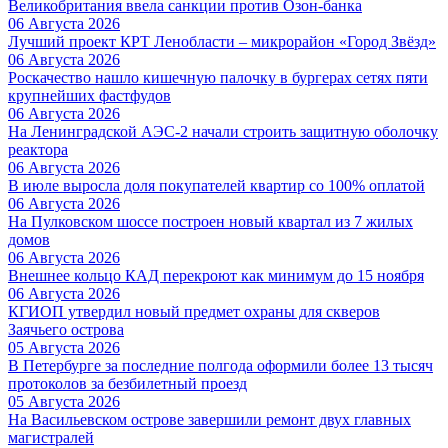
Великобритания ввела санкции против Озон-банка
06 Августа 2026
Лучший проект КРТ Ленобласти – микрорайон «Город Звёзд»
06 Августа 2026
Роскачество нашло кишечную палочку в бургерах сетях пяти
крупнейших фастфудов
06 Августа 2026
На Ленинградской АЭС-2 начали строить защитную оболочку
реактора
06 Августа 2026
В июле выросла доля покупателей квартир со 100% оплатой
06 Августа 2026
На Пулковском шоссе построен новый квартал из 7 жилых
домов
06 Августа 2026
Внешнее кольцо КАД перекроют как минимум до 15 ноября
06 Августа 2026
КГИОП утвердил новый предмет охраны для скверов
Заячьего острова
05 Августа 2026
В Петербурге за последние полгода оформили более 13 тысяч
протоколов за безбилетный проезд
05 Августа 2026
На Васильевском острове завершили ремонт двух главных
магистралей