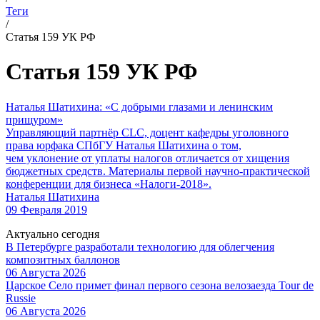
Теги
/
Статья 159 УК РФ
Статья 159 УК РФ
Наталья Шатихина: «С добрыми глазами и ленинским
прищуром»
Управляющий партнёр CLC, доцент кафедры уголовного
права юрфака СПбГУ Наталья Шатихина о том,
чем уклонение от уплаты налогов отличается от хищения
бюджетных средств. Материалы первой научно-практической
конференции для бизнеса «Налоги-2018».
Наталья Шатихина
09 Февраля 2019
Актуально сегодня
В Петербурге разработали технологию для облегчения
композитных баллонов
06 Августа 2026
Царское Село примет финал первого сезона велозаезда Tour de
Russie
06 Августа 2026