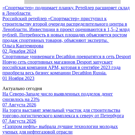
«Спортмастер» поднимает планку. Ретейлер расширяет склад
в Ленобласти
Российский ретейлер «Спортмастер» приступил к
строительству второй очереди распределительного центра в
Ленобласти. Инвестиции в проект оцениваются в 1,5–2 млрд
рублей. Потребность в новых площадях объясняется ростом
продаж спортивных товаров, объясняют эксперты.
Ольга Кантемирова
02 Декабря 2024
Спортивные универмаги Decathlon превратятся в сеть Desport
Новую сеть спортивных магазинов Desport запускает
российская компания АРМ, которая в сентябре 2023 года
приобрела весь бизнес компании Decathlon Russia.
01 Ноября 2023
Актуально сегодня
На Северо-Западе число выявленных подделок денег
снизилось на 23%
07 Августа 2026
На торги выставят земельный участок для строительства
торгово-логистического комплекса к северу от Петербурга
07 Августа 2026
«Газпром нефть» выбрала лучшие технологии молодых
ученых для нефтегазовой отрасли