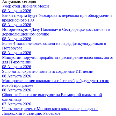
Актуально сегодня
Умер отец Лионеля Месси
08 Августа 2026
Банки с марта будут блокировать переводы при обнаружении
вредоносного ПО
08 Августа 2026
Историческую «Дачу Павлова» в Сестрорецке восстановят в
дореволюционном облике
08 Августа 2026
Более 4 тысяч человек вышли на парад физкультурников в
Петербурге
08 Августа 2026
Мишустин поручил проработать расширение налоговых льгот
для IT-компаний
08 Августа 2026
Suno начал скрытно помечать созданные ИИ песни
08 Августа 2026
Минпросвещения: школьники с 1 сентября будут учиться по
новой программе
08 Августа 2026
Сборные России не выступят на Всемирной шахматной
олимпиаде
07 Августа 2026
Часть электричек с Московского вокзала переведут на
Ладожский и станцию Рыбацкое