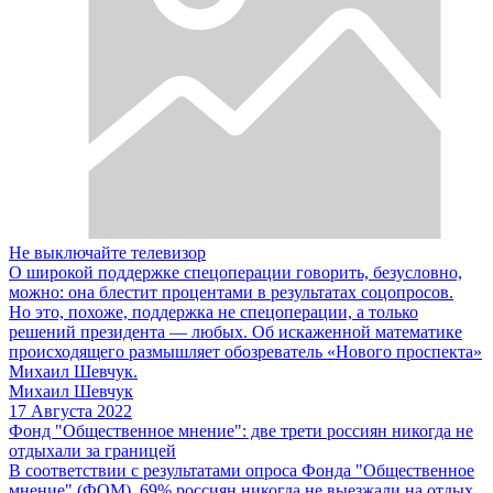
Не выключайте телевизор
О широкой поддержке спецоперации говорить, безусловно,
можно: она блестит процентами в результатах соцопросов.
Но это, похоже, поддержка не спецоперации, а только
решений президента — любых. Об искаженной математике
происходящего размышляет обозреватель «Нового проспекта»
Михаил Шевчук.
Михаил Шевчук
17 Августа 2022
Фонд "Общественное мнение": две трети россиян никогда не
отдыхали за границей
В соответствии с результатами опроса Фонда "Общественное
мнение" (ФОМ), 69% россиян никогда не выезжали на отдых