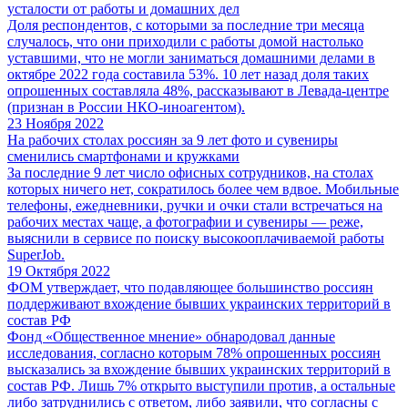
усталости от работы и домашних дел
Доля респондентов, с которыми за последние три месяца
случалось, что они приходили с работы домой настолько
уставшими, что не могли заниматься домашними делами в
октябре 2022 года составила 53%. 10 лет назад доля таких
опрошенных составляла 48%, рассказывают в Левада-центре
(признан в России НКО-иноагентом).
23 Ноября 2022
На рабочих столах россиян за 9 лет фото и сувениры
сменились смартфонами и кружками
За последние 9 лет число офисных сотрудников, на столах
которых ничего нет, сократилось более чем вдвое. Мобильные
телефоны, ежедневники, ручки и очки стали встречаться на
рабочих местах чаще, а фотографии и сувениры — реже,
выяснили в сервисе по поиску высокооплачиваемой работы
SuperJob.
19 Октября 2022
ФОМ утверждает, что подавляющее большинство россиян
поддерживают вхождение бывших украинских территорий в
состав РФ
Фонд «Общественное мнение» обнародовал данные
исследования, согласно которым 78% опрошенных россиян
высказались за вхождение бывших украинских территорий в
состав РФ. Лишь 7% открыто выступили против, а остальные
либо затруднились с ответом, либо заявили, что согласны с