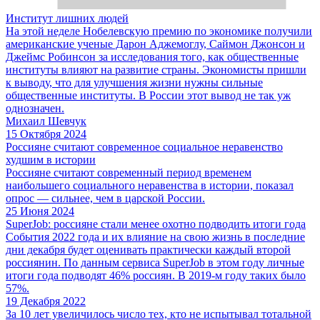
Институт лишних людей
На этой неделе Нобелевскую премию по экономике получили
американские ученые Дарон Аджемоглу, Саймон Джонсон и
Джеймс Робинсон за исследования того, как общественные
институты влияют на развитие страны. Экономисты пришли
к выводу, что для улучшения жизни нужны сильные
общественные институты. В России этот вывод не так уж
однозначен.
Михаил Шевчук
15 Октября 2024
Россияне считают современное социальное неравенство
худшим в истории
Россияне считают современный период временем
наибольшего социального неравенства в истории, показал
опрос — сильнее, чем в царской России.
25 Июня 2024
SuperJob: россияне стали менее охотно подводить итоги года
События 2022 года и их влияние на свою жизнь в последние
дни декабря будет оценивать практически каждый второй
россиянин. По данным сервиса SuperJob в этом году личные
итоги года подводят 46% россиян. В 2019-м году таких было
57%.
19 Декабря 2022
За 10 лет увеличилось число тех, кто не испытывал тотальной