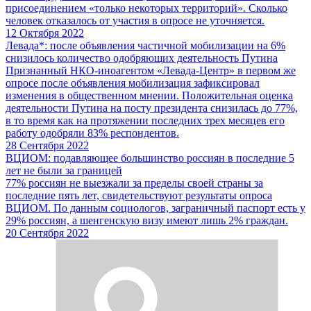
присоединением «только некоторых территорий». Сколько
человек отказалось от участия в опросе не уточняется.
12 Октября 2022
Левада*: после объявления частичной мобилизации на 6%
снизилось количество одобряющих деятельность Путина
Признанный НКО-иноагентом «Левада-Центр» в первом же
опросе после объявления мобилизация зафиксировал
изменения в общественном мнении. Положительная оценка
деятельности Путина на посту президента снизилась до 77%,
в то время как на протяжении последних трех месяцев его
работу одобряли 83% респондентов.
28 Сентября 2022
ВЦИОМ: подавляющее большинство россиян в последние 5
лет не были за границей
77% россиян не выезжали за пределы своей страны за
последние пять лет, свидетельствуют результаты опроса
ВЦИОМ. По данным социологов, заграничный паспорт есть у
29% россиян, а шенгенскую визу имеют лишь 2% граждан.
20 Сентября 2022