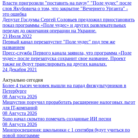
Власти пригрозили "поставить на паузу" "Поле чудес" после
слов Якубовича о том, что закрытие "Вечернего Урганта" -
это ошибка
Депутат Госдумы Сергей Соловьев предложил приостановить
показ программы «Поле чудес» и других развлекательных
передач до окончания операции на Украине.
23 Июля 2022
Первый канал перезапустит "Поле чудес" под тем же
названием
Пресс-служба Первого канала заявила, что программа «Поле
чудес» после перезапуска сохранит свое название. Проект
также не будут транслировать на других каналах.
24 Декабря 2021
Актуально сегодня
Более 4 тысяч человек вышли на парад физкультурников в
Петербурге
08 Августа 2026
Мишустин поручил проработать расширение налоговых льгот
для IT-компаний
08 Августа 2026
Suno начал скрытно помечать созданные ИИ песни
08 Августа 2026
Минпросвещения: школьники с 1 сентября будут учиться по
новой программе