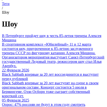
Теги
/
Шоу
Шоу
В Петербурге пройдет шоу в честь 85-летия тренера Алексея
Мишина
В спортивном комплексе «Юбилейный» 11 и 12 марта
состоится шоу, приуроченное к 85-летию заслуженного
тренера СССР по фигурному катанию Алексея Мишина.
Организатором мероприятия выступает Санкт-Петербургский
государственный Ледовый театр, режиссером шоу стал Илья
Авербух.
22 Февраля 2026
Black Sabbath впервые за 20 лет воссоединится и выступит
перед публикой
Black Sabbath впервые за 20 лет выступят на сцене в своем
оригинальном составе. Концерт состоится 5 июля в
Бермингеме. Оззи Осборн тоже сыграет собственный
короткий сет.
05 Февраля 2025
Опрос: 47% россиян не будут в этом году смотреть