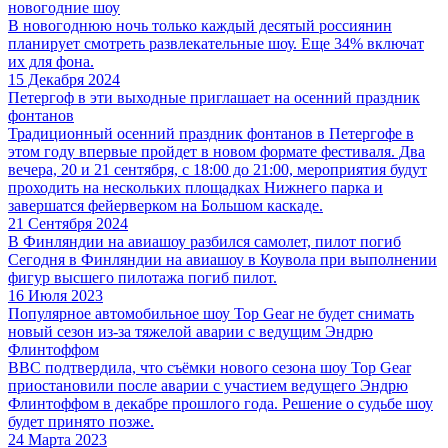
новогодние шоу
В новогоднюю ночь только каждый десятый россиянин
планирует смотреть развлекательные шоу. Еще 34% включат
их для фона.
15 Декабря 2024
Петергоф в эти выходные приглашает на осенний праздник
фонтанов
Традиционный осенний праздник фонтанов в Петергофе в
этом году впервые пройдет в новом формате фестиваля. Два
вечера, 20 и 21 сентября, с 18:00 до 21:00, мероприятия будут
проходить на нескольких площадках Нижнего парка и
завершатся фейерверком на Большом каскаде.
21 Сентября 2024
В Финляндии на авиашоу разбился самолет, пилот погиб
Сегодня в Финляндии на авиашоу в Коувола при выполнении
фигур высшего пилотажа погиб пилот.
16 Июля 2023
Популярное автомобильное шоу Top Gear не будет снимать
новый сезон из-за тяжелой аварии с ведущим Эндрю
Флинтоффом
BBC подтвердила, что съёмки нового сезона шоу Top Gear
приостановили после аварии с участием ведущего Эндрю
Флинтоффом в декабре прошлого года. Решение о судьбе шоу
будет принято позже.
24 Марта 2023