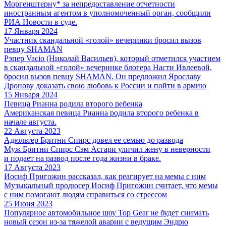
Моргенштерну* за непредоставление отчетности
иностранным агентом в уполномоченный орган, сообщили
РИА Новости в суде.
17 Января 2024
Участник скандальной «голой» вечеринки бросил вызов
певцу SHAMAN
Рэпер Vacio (Николай Васильев), который отметился участием
в скандальной «голой» вечеринке блогера Насти Ивлеевой,
бросил вызов певцу SHAMAN. Он предложил Ярославу
Дронову доказать свою любовь к России и пойти в армию
15 Января 2024
Певица Рианна родила второго ребенка
Американская певица Рианна родила второго ребенка в
начале августа.
22 Августа 2023
Адюльтер Бритни Спирс довел ее семью до развода
Муж Бритни Спирс Сэм Асгари уличил жену в неверности
и подает на развод после года жизни в браке.
17 Августа 2023
Иосиф Пригожин рассказал, как реагирует на мемы с ним
Музыкальный продюсер Иосиф Пригожин считает, что мемы
с ним помогают людям справиться со стрессом
25 Июня 2023
Популярное автомобильное шоу Top Gear не будет снимать
новый сезон из-за тяжелой аварии с ведущим Эндрю