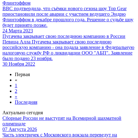
Флинтоффом
BBC подтвердила, что съёмки нового сезона шоу Top Gear
приостановили после аварии с участием ведущего Эндрю
Флинтоффом в декабре прошлого года. Решение о судьбе шоу
будет принято позже.
24 Марта 2023
Пугачева закрывает свою последнюю компанию в России
Певица Алла Пугачева закрывает свою последнюю
российскую компанию - она подала заявление в Федеральную
налоговую службу РФ о ликвидации ООО "АБП". Заявление
было подано 23 ноября.
30 Ноября 2022
Первая
«
1
2
»
Последняя
Актуально сегодня
Сборные России не выступят на Всемирной шахматной
олимпиаде
07 Августа 2026
Часть электричек с Московского вокзала переведут на