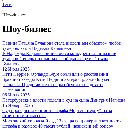
Теги
/
Шоу-бизнес
Шоу-бизнес
Певица Татьяна Буланова стала внезапным объектом любви
зумеров, как и Надежда Кадышева
У Надежды Кадышевой появился конкурент за внимание
зумеров. Теперь полные залы собирает еще и Татьяна
Буланова.
12 Июля 2025
Кэти Перри и Орландо Блум объявили о расставании
Брак поп-звезды Кэти Перри и актера Орландо Блума
распался. Представители пары объявили на днях о
расставании.
06 Июля 2025
Петербургские власти подали в суд на сына Дмитрия Нагиева
16 Января 2025
Суд проверит законность штрафа Моргенштерну* из-за
отчетности иноагента
Московский городской суд 13 февраля проверит законность
штрафа в размере 40 тысяч рублей, назначенный рэперу