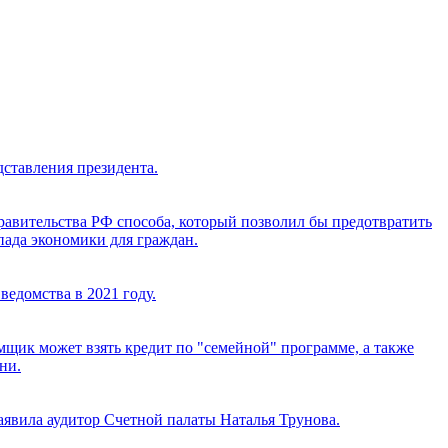
дставления президента.
равительства РФ способа, который позволил бы предотвратить
пада экономики для граждан.
ведомства в 2021 году.
ёмщик может взять кредит по "семейной" программе, а также
ни.
аявила аудитор Счетной палаты Наталья Трунова.