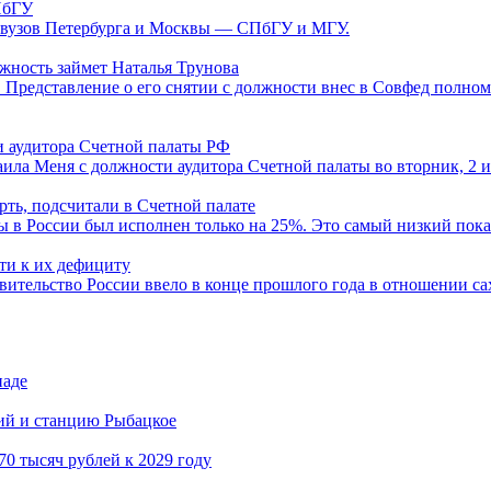
ПбГУ
х вузов Петербурга и Москвы — СПбГУ и МГУ.
жность займет Наталья Трунова
Представление о его снятии с должности внес в Совфед полном
 аудитора Счетной палаты РФ
ила Меня с должности аудитора Счетной палаты во вторник, 2 
рть, подсчитали в Счетной палате
в России был исполнен только на 25%. Это самый низкий показа
ти к их дефициту
ительство России ввело в конце прошлого года в отношении сах
иаде
кий и станцию Рыбацкое
0 тысяч рублей к 2029 году