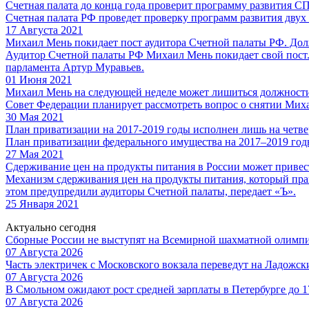
Счетная палата до конца года проверит программу развития С
Счетная палата РФ проведет проверку программ развития дву
17 Августа 2021
Михаил Мень покидает пост аудитора Счетной палаты РФ. Дол
Аудитор Счетной палаты РФ Михаил Мень покидает свой пост. 
парламента Артур Муравьев.
01 Июня 2021
Михаил Мень на следующей неделе может лишиться должности
Совет Федерации планирует рассмотреть вопрос о снятии Миха
30 Мая 2021
План приватизации на 2017-2019 годы исполнен лишь на четве
План приватизации федерального имущества на 2017–2019 годы 
27 Мая 2021
Сдерживание цен на продукты питания в России может привес
Механизм сдерживания цен на продукты питания, который прав
этом предупредили аудиторы Счетной палаты, передает «Ъ».
25 Января 2021
Актуально сегодня
Сборные России не выступят на Всемирной шахматной олимп
07 Августа 2026
Часть электричек с Московского вокзала переведут на Ладожс
07 Августа 2026
В Смольном ожидают рост средней зарплаты в Петербурге до 17
07 Августа 2026