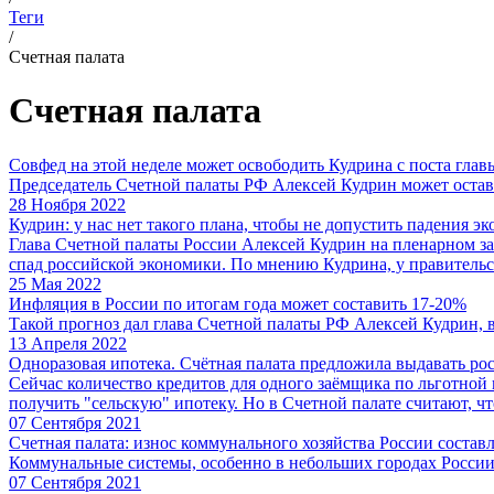
Теги
/
Счетная палата
Счетная палата
Совфед на этой неделе может освободить Кудрина с поста гла
Председатель Счетной палаты РФ Алексей Кудрин может остави
28 Ноября 2022
Кудрин: у нас нет такого плана, чтобы не допустить падения э
Глава Счетной палаты России Алексей Кудрин на пленарном за
спад российской экономики. По мнению Кудрина, у правительст
25 Мая 2022
Инфляция в России по итогам года может составить 17-20%
Такой прогноз дал глава Счетной палаты РФ Алексей Кудрин, в
13 Апреля 2022
Одноразовая ипотека. Счётная палата предложила выдавать ро
Сейчас количество кредитов для одного заёмщика по льготной 
получить "сельскую" ипотеку. Но в Счетной палате считают, ч
07 Сентября 2021
Счетная палата: износ коммунального хозяйства России состав
Коммунальные системы, особенно в небольших городах России,
07 Сентября 2021