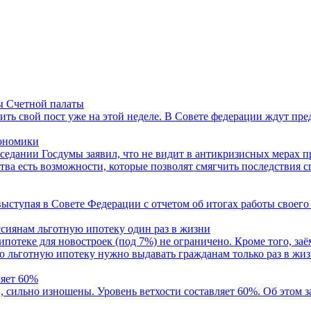
вы Счетной палаты
ть свой пост уже на этой неделе. В Совете федерации ждут пре
кономики
седании Госдумы заявил, что не видит в антикризисных мерах п
ва есть возможности, которые позволят смягчить последствия с
ыступая в Совете Федерации с отчетом об итогах работы своего 
ссиянам льготную ипотеку один раз в жизни
ипотеке для новостроек (под 7%) не ограничено. Кроме того, за
то льготную ипотеку нужно выдавать гражданам только раз в жиз
ляет 60%
 сильно изношены. Уровень ветхости составляет 60%. Об этом з