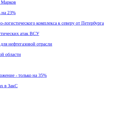
й Марков
ь на 23%
о-логистического комплекса к северу от Петербурга
стических атак ВСУ
для нефтегазовой отрасли
ой области
ложение - только на 35%
ах в ЗакС