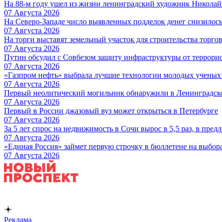
На 88-м году ушел из жизни ленинградский художник Никола
07 Августа 2026
На Северо-Западе число выявленных подделок денег снизилос
07 Августа 2026
На торги выставят земельный участок для строительства торгов
07 Августа 2026
Путин обсудил с Совбезом защиту инфраструктуры от террори
07 Августа 2026
«Газпром нефть» выбрала лучшие технологии молодых ученых 
07 Августа 2026
Первый неолитический могильник обнаружили в Ленинградск
07 Августа 2026
Первый в России джазовый вуз может открыться в Петербурге
07 Августа 2026
За 5 лет спрос на недвижимость в Сочи вырос в 5,5 раз, в пред
07 Августа 2026
«Единая Россия» займет первую строчку в бюллетене на выбор
07 Августа 2026
Реклама