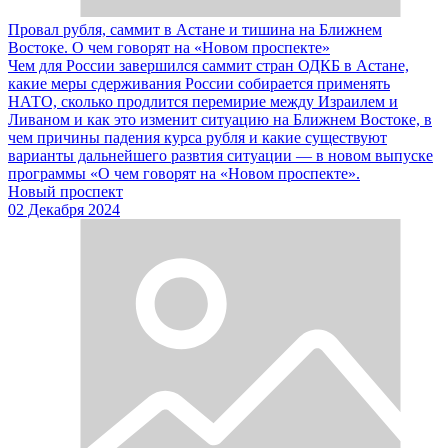
Провал рубля, саммит в Астане и тишина на Ближнем
Востоке. О чем говорят на «Новом проспекте»
Чем для России завершился саммит стран ОДКБ в Астане,
какие меры сдерживания России собирается применять
НАТО, сколько продлится перемирие между Израилем и
Ливаном и как это изменит ситуацию на Ближнем Востоке, в
чем причины падения курса рубля и какие существуют
варианты дальнейшего развтия ситуации — в новом выпуске
программы «О чем говорят на «Новом проспекте».
Новый проспект
02 Декабря 2024