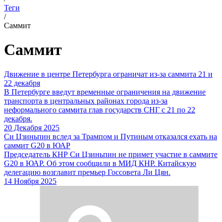
Теги
/
Саммит
Саммит
Движение в центре Петербурга ограничат из-за саммита 21 и
22 декабря
В Петербурге введут временные ограничения на движение
транспорта в центральных районах города из-за
неформального саммита глав государств СНГ с 21 по 22
декабря.
20 Декабря 2025
Си Цзиньпин вслед за Трампом и Путиным отказался ехать на
саммит G20 в ЮАР
Председатель КНР Си Цзиньпин не примет участие в саммите
G20 в ЮАР. Об этом сообщили в МИД КНР. Китайскую
делегацию возглавит премьер Госсовета Ли Цян.
14 Ноября 2025