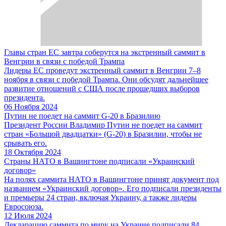
Главы стран ЕС завтра соберутся на экстренный саммит в
Венгрии в связи с победой Трампа
Лидеры ЕС проведут экстренный саммит в Венгрии 7–8
ноября в связи с победой Трампа. Они обсудят дальнейшее
развитие отношений с США после прошедших выборов
президента.
06 Ноября 2024
Путин не поедет на саммит G-20 в Бразилию
Президент России Владимир Путин не поедет на саммит
стран «Большой двадцатки» (G-20) в Бразилии, чтобы не
срывать его.
18 Октября 2024
Страны НАТО в Вашингтоне подписали «Украинский
договор»
На полях саммита НАТО в Вашингтоне принят документ под
названием «Украинский договор». Его подписали президенты
и премьеры 24 стран, включая Украину, а также лидеры
Евросоюза.
12 Июля 2024
Декларацию саммита по миру на Украине подписали 84