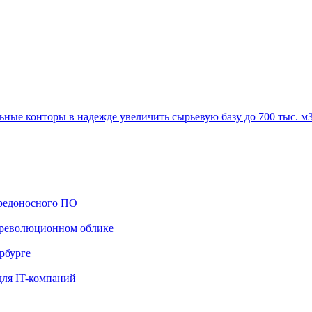
ые конторы в надежде увеличить сырьевую базу до 700 тыс. м3
вредоносного ПО
дореволюционном облике
рбурге
для IT-компаний