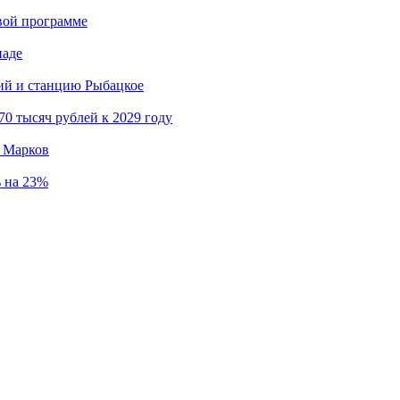
вой программе
иаде
кий и станцию Рыбацкое
0 тысяч рублей к 2029 году
й Марков
ь на 23%