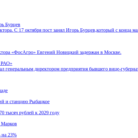
рь Бурцев
тора. С 17 октября пост занял Игорь Бурцев,который с конца ма
ктора «ФосАгро» Евгений Новицкий задержан в Москве.
р РАО»
ал генеральным директором предприятия бывшего вице-губернат
иаде
кий и станцию Рыбацкое
0 тысяч рублей к 2029 году
й Марков
ь на 23%