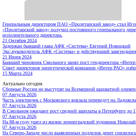
Генеральным директором ПАО «Пролетарский завод» стал Иго
«Пролетарский завод» получил постоянного генерального дирек
исполнительного директора.
21 Октября 2024
Задержан бывший глава АФК «Система» Евгений Новицкий
Экс-руководитель АФК «Система» и действующий замгендире
21 Июня 2024
Бывший чиновник Смольного занял пост гендиректора «Инте
Совет директоров энергетической компании «Интер РАО» избр
15 Марта 2024
Актуально сегодня
Сборные России не выступят на Всемирной шахматной олимп
07 Августа 2026
Часть электричек с Московского вокзала переведут на Ладожс
07 Августа 2026
В Смольном ожидают рост средней зарплаты в Петербурге до 17
07 Августа 2026
На 88-м году ушел из жизни ленинградский художник Никола
07 Августа 2026
На Северо-Западе число выявленных подделок денег снизилос