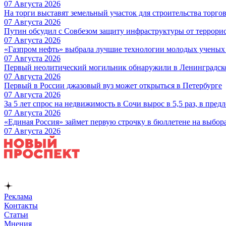
07 Августа 2026
На торги выставят земельный участок для строительства торгов
07 Августа 2026
Путин обсудил с Совбезом защиту инфраструктуры от террори
07 Августа 2026
«Газпром нефть» выбрала лучшие технологии молодых ученых 
07 Августа 2026
Первый неолитический могильник обнаружили в Ленинградск
07 Августа 2026
Первый в России джазовый вуз может открыться в Петербурге
07 Августа 2026
За 5 лет спрос на недвижимость в Сочи вырос в 5,5 раз, в пред
07 Августа 2026
«Единая Россия» займет первую строчку в бюллетене на выбор
07 Августа 2026
Реклама
Контакты
Статьи
Мнения