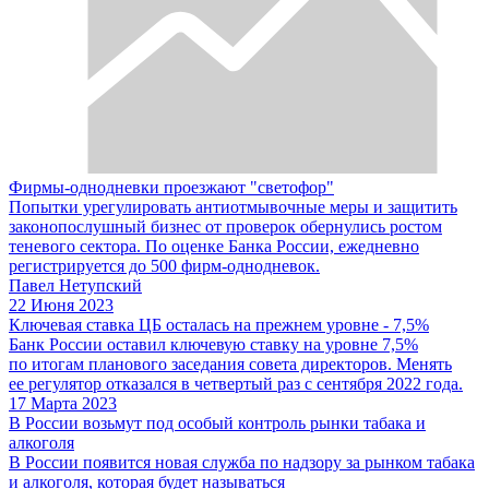
Фирмы-однодневки проезжают "светофор"
Попытки урегулировать антиотмывочные меры и защитить
законопослушный бизнес от проверок обернулись ростом
теневого сектора. По оценке Банка России, ежедневно
регистрируется до 500 фирм-однодневок.
Павел Нетупский
22 Июня 2023
Ключевая ставка ЦБ осталась на прежнем уровне - 7,5%
Банк России оставил ключевую ставку на уровне 7,5%
по итогам планового заседания совета директоров. Менять
ее регулятор отказался в четвертый раз с сентября 2022 года.
17 Марта 2023
В России возьмут под особый контроль рынки табака и
алкоголя
В России появится новая служба по надзору за рынком табака
и алкоголя, которая будет называться