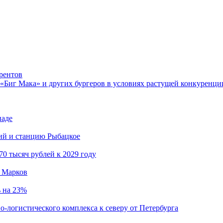
урентов
 «Биг Мака» и других бургеров в условиях растущей конкуренции
иаде
кий и станцию Рыбацкое
0 тысяч рублей к 2029 году
й Марков
ь на 23%
о-логистического комплекса к северу от Петербурга