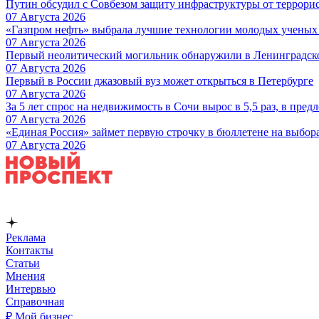
Путин обсудил с Совбезом защиту инфраструктуры от террори
07 Августа 2026
«Газпром нефть» выбрала лучшие технологии молодых ученых 
07 Августа 2026
Первый неолитический могильник обнаружили в Ленинградск
07 Августа 2026
Первый в России джазовый вуз может открыться в Петербурге
07 Августа 2026
За 5 лет спрос на недвижимость в Сочи вырос в 5,5 раз, в пред
07 Августа 2026
«Единая Россия» займет первую строчку в бюллетене на выбор
07 Августа 2026
Реклама
Контакты
Статьи
Мнения
Интервью
Справочная
₽ Мой бизнес