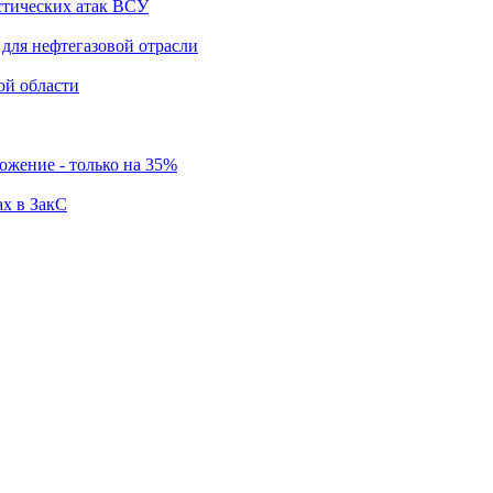
стических атак ВСУ
для нефтегазовой отрасли
ой области
ложение - только на 35%
ах в ЗакС