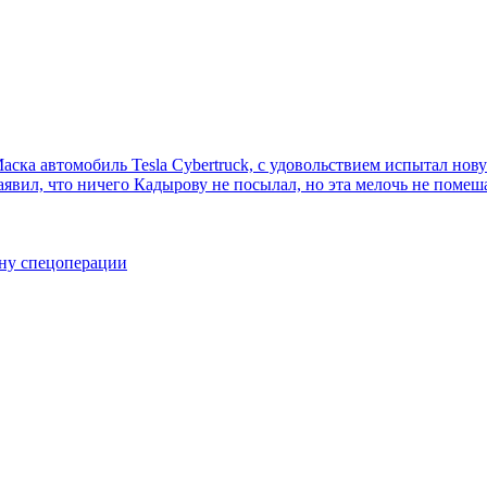
ска автомобиль Tesla Cybertruck, с удовольствием испытал нов
аявил, что ничего Кадырову не посылал, но эта мелочь не помеш
ону спецоперации