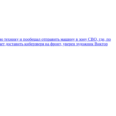
ую технику и пообещал отправить машину в зону СВО, где, по
ает доставить киберзверя на фронт, уверен художник Виктор