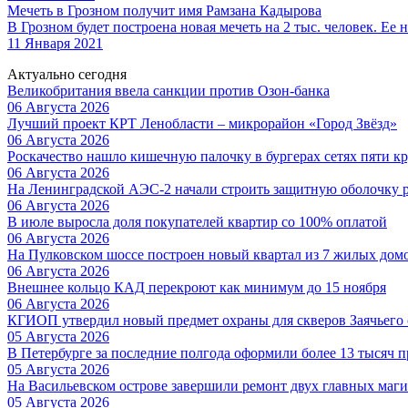
Мечеть в Грозном получит имя Рамзана Кадырова
В Грозном будет построена новая мечеть на 2 тыс. человек. Ее
11 Января 2021
Актуально сегодня
Великобритания ввела санкции против Озон-банка
06 Августа 2026
Лучший проект КРТ Ленобласти – микрорайон «Город Звёзд»
06 Августа 2026
Роскачество нашло кишечную палочку в бургерах сетях пяти 
06 Августа 2026
На Ленинградской АЭС-2 начали строить защитную оболочку р
06 Августа 2026
В июле выросла доля покупателей квартир со 100% оплатой
06 Августа 2026
На Пулковском шоссе построен новый квартал из 7 жилых дом
06 Августа 2026
Внешнее кольцо КАД перекроют как минимум до 15 ноября
06 Августа 2026
КГИОП утвердил новый предмет охраны для скверов Заячьего 
05 Августа 2026
В Петербурге за последние полгода оформили более 13 тысяч п
05 Августа 2026
На Васильевском острове завершили ремонт двух главных маги
05 Августа 2026