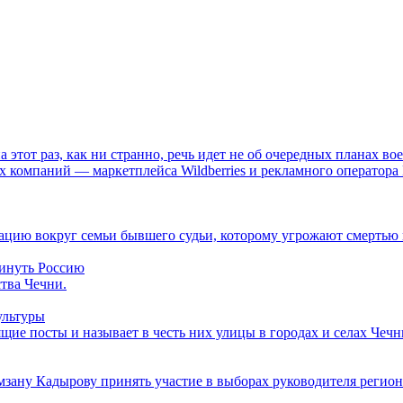
 этот раз, как ни странно, речь идет не об очередных планах в
 компаний — маркетплейса Wildberries и рекламного оператора 
уацию вокруг семьи бывшего судьи, которому угрожают смертью 
инуть Россию
ства Чечни.
ультуры
щие посты и называет в честь них улицы в городах и селах Чечн
зану Кадырову принять участие в выборах руководителя регион