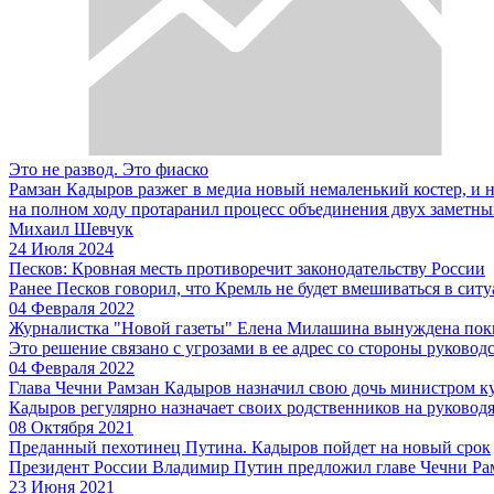
Это не развод. Это фиаско
Рамзан Кадыров разжег в медиа новый немаленький костер, и на
на полном ходу протаранил процесс объединения двух заметных
Михаил Шевчук
24 Июля 2024
Песков: Кровная месть противоречит законодательству России
Ранее Песков говорил, что Кремль не будет вмешиваться в сит
04 Февраля 2022
Журналистка "Новой газеты" Елена Милашина вынуждена пок
Это решение связано с угрозами в ее адрес со стороны руковод
04 Февраля 2022
Глава Чечни Рамзан Кадыров назначил свою дочь министром к
Кадыров регулярно назначает своих родственников на руководя
08 Октября 2021
Преданный пехотинец Путина. Кадыров пойдет на новый срок
Президент России Владимир Путин предложил главе Чечни Рам
23 Июня 2021