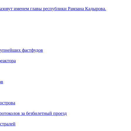
 назовут именем главы республики Рамзана Кадырова.
крупнейших фастфудов
еактора
ов
острова
ротоколов за безбилетный проезд
стралей