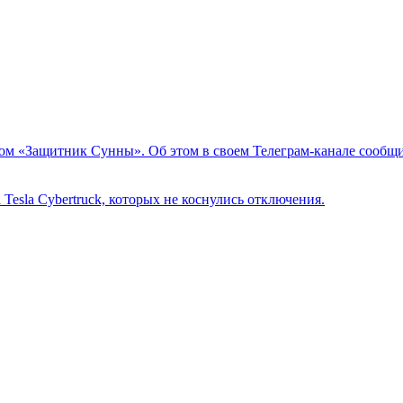
ом «Защитник Сунны». Об этом в своем Телеграм-канале сообщи
Tesla Cybertruck, которых не коснулись отключения.