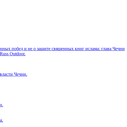
оенных побед и не о защите священных книг ислама: глава Чечни
Russ Outdoor.
власти Чечни.
и.
а.