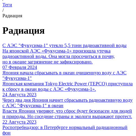
Теги
/
Радиация
Радиация
С АЭС "Фукусима-1" утекло 5,5 тонн радиоактивной воды
На японской АЭС «Фукусима-1» произошла утечка
радиоактивной воды. Она могла просочиться в почву,
но в океане загрязнение не зафиксировано.
07 Февраля 2024
Япония начала сбрасывать в океан очищенную воду с АЭС
"Фукусима-1"
Японская компания Tokyo Electric Power (TEPCO) приступила
к сбросу в океан воды с АЭС «Фукусима-1».
24 Августа 2023
Через два дня Япония начнет сбрасывать радиоактивную воду
с АЭС "Фукусима-1" в океан
Власти Японии уверяют, что сброс будет безопасен для людей
и природы. Но соседние страны и экологи выражают протест.
22 Августа 2023
Роспотребнадзор: в Петербурге нормальный радиационный
фон