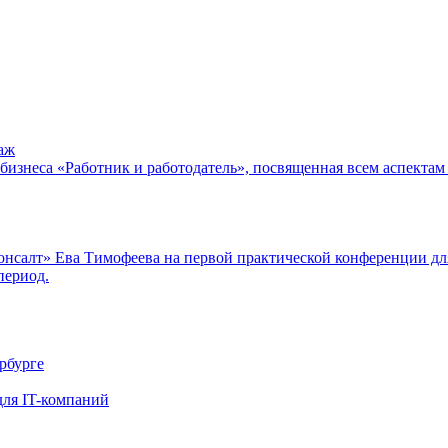
аж
бизнеса «Работник и работодатель», посвященная всем аспектам 
алт» Ева Тимофеева на первой практической конференции для би
период.
рбурге
для IT-компаний