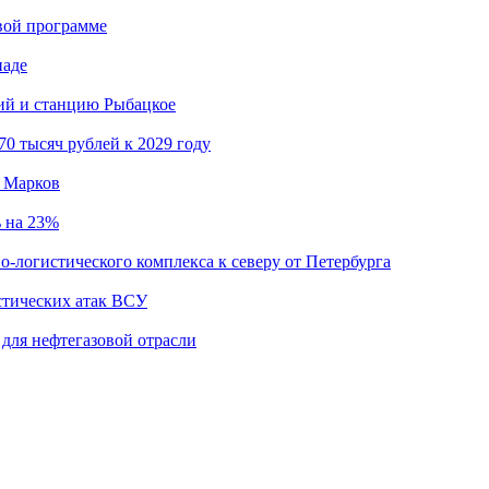
вой программе
иаде
кий и станцию Рыбацкое
0 тысяч рублей к 2029 году
й Марков
ь на 23%
о-логистического комплекса к северу от Петербурга
стических атак ВСУ
для нефтегазовой отрасли